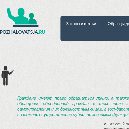
Законы и статьи
Образцы д
Граждане имеют право обращаться лично, а также
обращения объединений граждан, в том числе ю
самоуправления и их должностным лицам, в государст
возложено осуществление публично значимых функций
ч.1-ая ст. 2
рассмотрени