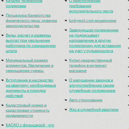
Каталог телефонов
О неисполнении
поддержки
требования
исполнительного листа
Процедура банкротства
физического лица: новинка
luckywot.com мошенники
законодательства
Заведующая поликлиники
Виды, расчет и размеры
не подписывает
выплат при увольнении
направление в другую
работника по сокращению
поликлинику для вставания
штата
на учет у пульмонолога
Минимальный размер
Купил некачественный
алиментов. Увеличение и
телефон в интернет
уменьшение суммы.
магазине
Вступление в наследство
О нарушении законов и
на квартиру: необходимые
злоупотреблении своим
документы и порядок
служебным положением
действий
Авто строхование
Кадастровый номер и
Жкх в служебной квартире
кадастровая стоимость
недвижимости
КАСКО с франшизой - что