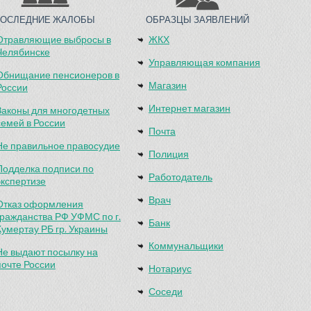
ПОСЛЕДНИЕ ЖАЛОБЫ
ОБРАЗЦЫ ЗАЯВЛЕНИЙ
Отравляющие выбросы в
ЖКХ
Челябинске
Управляющая компания
Обнищание пенсионеров в
Магазин
России
Интернет магазин
Законы для многодетных
семей в России
Почта
Не правильное правосудие
Полиция
Подделка подписи по
Работодатель
экспертизе
Врач
Отказ оформления
гражданства РФ УФМС по г.
Банк
Кумертау РБ гр. Украины
Коммунальщики
Не выдают посылку на
почте России
Нотариус
Соседи