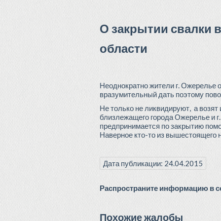
О закрытии свалки 
области
Неоднократно жители г. Ожерелье о
вразумительный дать поэтому повод
Не только не ликвидируют, а возят
близлежащего города Ожерелье и г.
предпринимается по закрытию помой
Наверное кто-то из вышестоящего н
Дата публикации: 24.04.2015
Распространите информацию в со
Похожие жалобы