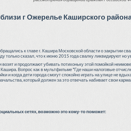
вблизи г Ожерелье Каширского район
бращались к главе г. Кашира Московской области о закрытии свал
у только сказал, что к июню 2015 года свалку ликвидируют но у
 и возят и продолжают убивать потихоньку этой помойкой неимов
 Кашира. Вопрос как в мультфильме "Где наши налоговые отчисле
ки и когда дети города смогут спокойно играть на улице не вдых
ачальства, который должен за это отвечать набивает свои карма
циальных сетях, возможно это кому-то поможет: