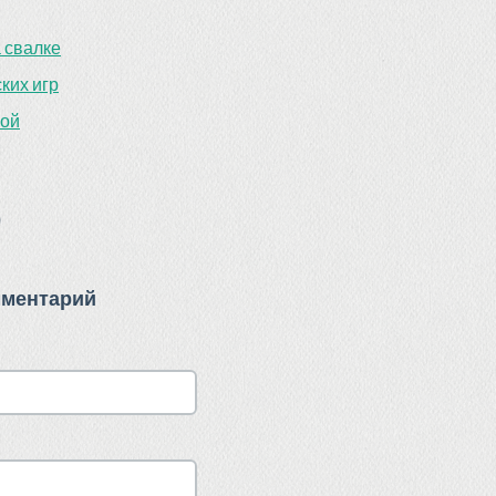
а свалке
ких игр
зой
)
мментарий