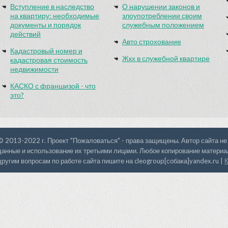
Вступление в наследство
О нарушении законов и
на квартиру: необходимые
злоупотреблении своим
документы и порядок
служебным положением
действий
Авто строхование
Кадастровый номер и
Жкх в служебной квартире
кадастровая стоимость
недвижимости
КАСКО с франшизой - что
это?
© 2013-2022 г. Проект "Пожаловаться" - права защищены. Автор сайта не
данные и использование их третьими лицами. Любое копирование материал
другим вопросам по работе сайта пишите на cleogroup[собака]yandex.ru |
К