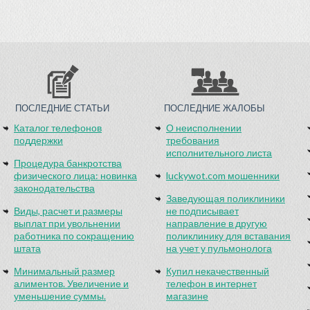
ПОСЛЕДНИЕ СТАТЬИ
ПОСЛЕДНИЕ ЖАЛОБЫ
Каталог телефонов
О неисполнении
поддержки
требования
исполнительного листа
Процедура банкротства
физического лица: новинка
luckywot.com мошенники
законодательства
Заведующая поликлиники
Виды, расчет и размеры
не подписывает
выплат при увольнении
направление в другую
работника по сокращению
поликлинику для вставания
штата
на учет у пульмонолога
Минимальный размер
Купил некачественный
алиментов. Увеличение и
телефон в интернет
уменьшение суммы.
магазине