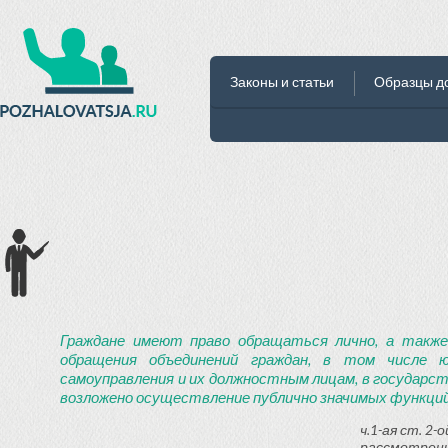
Законы и статьи
Образцы д
Граждане имеют право обращаться лично, а также
обращения объединений граждан, в том числе ю
самоуправления и их должностным лицам, в государст
возложено осуществление публично значимых функций
ч.1-ая ст. 2
рассмотрени