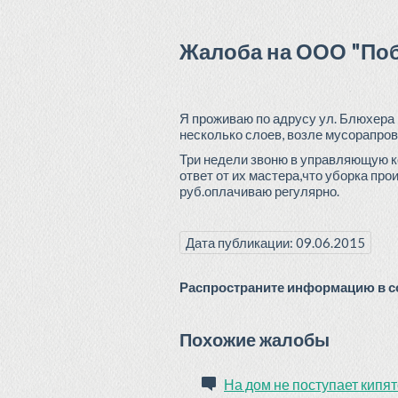
Жалоба на ООО "По
Я проживаю по адрусу ул. Блюхера 
несколько слоев, возле мусорапров
Три недели звоню в управляющую к
ответ от их мастера,что уборка про
руб.оплачиваю регулярно.
Дата публикации: 09.06.2015
Распространите информацию в со
Похожие жалобы
На дом не поступает кипят