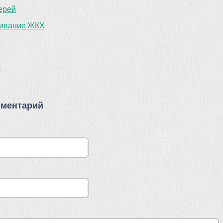
верей
живание ЖКХ
)
мментарий