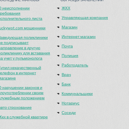
О неисполнении
ЖКХ
требования
Управляющая компания
исполнительного листа
Магазин
luckywot.com мошенники
Интернет магазин
Заведующая поликлиники
не подписывает
Почта
направление в другую
поликлинику для вставания
Полиция
на учет у пульмонолога
Работодатель
Купил некачественный
телефон в интернет
Врач
магазине
Банк
О нарушении законов и
злоупотреблении своим
Коммунальщики
служебным положением
Нотариус
Авто строхование
Соседи
Жкх в служебной квартире