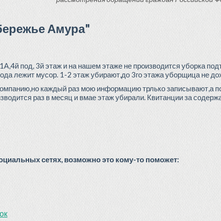
бережье Амура"
1А,4й под, 3й этаж и на нашем этаже не производится уборка под
ода лежит мусор. 1-2 этаж убирают,до 3го этажа уборщица не до
омпанию,но каждый раз мою информацию трлько записывают,а по
изводится раз в месяц и вмае этаж убирали. Квитанции за содерж
циальных сетях, возможно это кому-то поможет:
ок