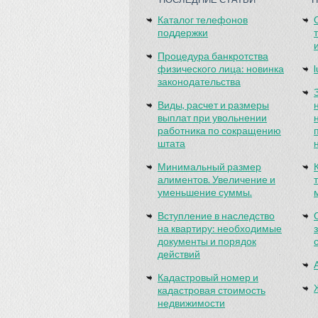
Каталог телефонов
поддержки
Процедура банкротства
физического лица: новинка
законодательства
Виды, расчет и размеры
выплат при увольнении
работника по сокращению
штата
Минимальный размер
алиментов. Увеличение и
уменьшение суммы.
Вступление в наследство
на квартиру: необходимые
документы и порядок
действий
Кадастровый номер и
кадастровая стоимость
недвижимости