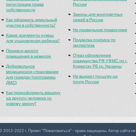
регистрации права
России
собственности
Законы для многодетных
Как оформить земельный
семей в России
участок в собственность?
Не правильное правосудие
Какие документы нужны
Подделка подписи по
для усыновления ребенка?
экспертизе
Перевод жилого
Отказ оформления
помещения в нежилое
гражданства РФ УФМС по г.
Добровольное
Кумертау РБ гр. Украины
медицинское страхование
Не выдают посылку на
для граждан (программы
почте России
ДМС)
Как переоформить машину
на другого человека по
новому закону?
© 2013-2022 г. Проект "Пожаловаться" - права защищены. Автор сайта не