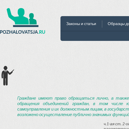
Законы и статьи
Образцы д
Граждане имеют право обращаться лично, а также
обращения объединений граждан, в том числе ю
самоуправления и их должностным лицам, в государст
возложено осуществление публично значимых функций
ч.1-ая ст. 2
рассмотрени