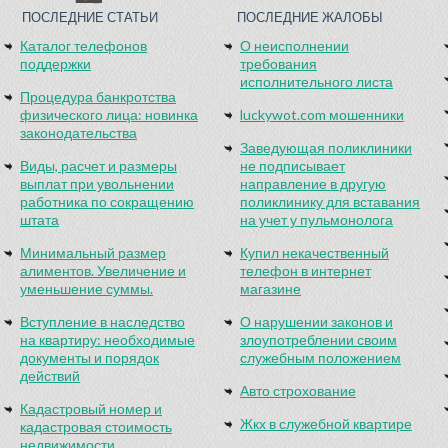
ПОСЛЕДНИЕ СТАТЬИ
ПОСЛЕДНИЕ ЖАЛОБЫ
Каталог телефонов
О неисполнении
поддержки
требования
исполнительного листа
Процедура банкротства
физического лица: новинка
luckywot.com мошенники
законодательства
Заведующая поликлиники
Виды, расчет и размеры
не подписывает
выплат при увольнении
направление в другую
работника по сокращению
поликлинику для вставания
штата
на учет у пульмонолога
Минимальный размер
Купил некачественный
алиментов. Увеличение и
телефон в интернет
уменьшение суммы.
магазине
Вступление в наследство
О нарушении законов и
на квартиру: необходимые
злоупотреблении своим
документы и порядок
служебным положением
действий
Авто строхование
Кадастровый номер и
Жкх в служебной квартире
кадастровая стоимость
недвижимости