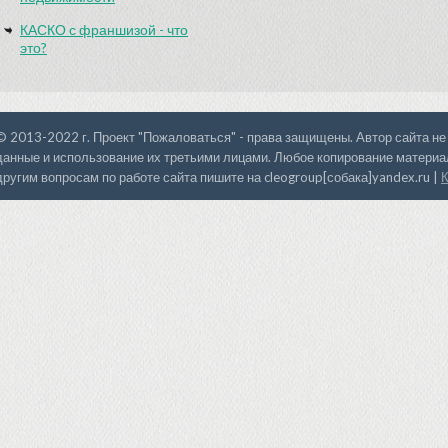
КАСКО с франшизой - что
это?
© 2013-2022 г. Проект "Пожаловаться" - права защищены. Автор сайта не
данные и использование их третьими лицами. Любое копирование материал
другим вопросам по работе сайта пишите на cleogroup[собака]yandex.ru |
К