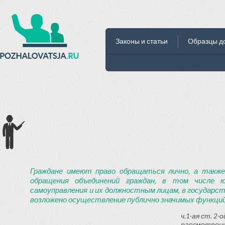
Законы и статьи
Образцы д
Граждане имеют право обращаться лично, а также
обращения объединений граждан, в том числе ю
самоуправления и их должностным лицам, в государст
возложено осуществление публично значимых функций
ч.1-ая ст. 2
рассмотрени