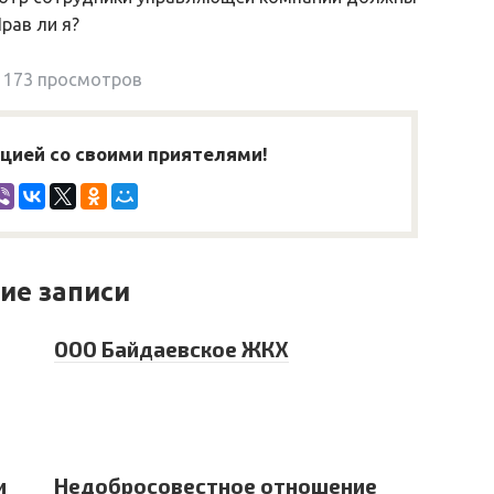
рав ли я?
173 просмотров
ией со своими приятелями!
ие записи
ООО Байдаевское ЖКХ
и
Недобросовестное отношение