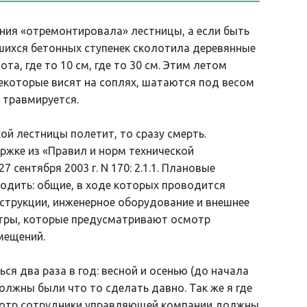
ия «отремонтировала» лестницы, а если быть
шихся бетонных ступенек сколотила деревянные
ота, где то 10 см, где то 30 см. Этим летом
некоторые висят на соплях, шатаются под весом
 травмируется.
кой лестницы полетит, то сразу смерть.
ржке из «Правил и норм технической
сентября 2003 г. N 170: 2.1.1. Плановые
одить: общие, в ходе которых проводится
струкции, инженерное оборудование и внешнее
тры, которые предусматривают осмотр
мещений.
 два раза в год: весной и осенью (до начала
должны были что то сделать давно. Так же я где
мотр сотрудники управляющей компании должны