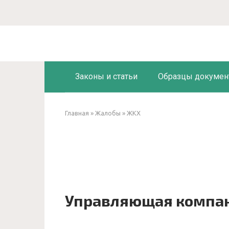
Перейти
к
контенту
Законы и статьи
Образцы докумен
Главная
»
Жалобы
»
ЖКХ
Управляющая компан