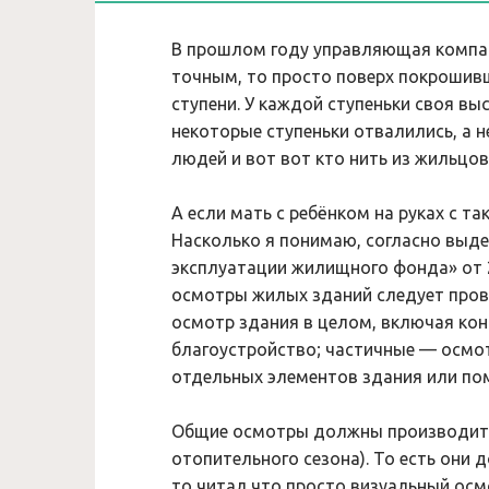
В прошлом году управляющая компан
точным, то просто поверх покрошив
ступени. У каждой ступеньки своя выс
некоторые ступеньки отвалились, а 
людей и вот вот кто нить из жильцов
А если мать с ребёнком на руках с та
Насколько я понимаю, согласно выде
эксплуатации жилищного фонда» от 27 
осмотры жилых зданий следует пров
осмотр здания в целом, включая кон
благоустройство; частичные — осмо
отдельных элементов здания или по
Общие осмотры должны производиться
отопительного сезона). То есть они 
то читал что просто визуальный ос