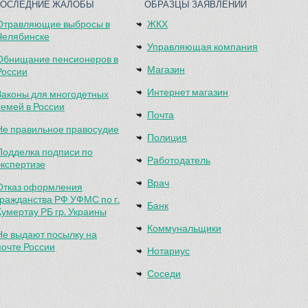
ПОСЛЕДНИЕ ЖАЛОБЫ
ОБРАЗЦЫ ЗАЯВЛЕНИЙ
Отравляющие выбросы в
ЖКХ
Челябинске
Управляющая компания
Обнищание пенсионеров в
Магазин
России
Интернет магазин
Законы для многодетных
семей в России
Почта
Не правильное правосудие
Полиция
Подделка подписи по
Работодатель
экспертизе
Врач
Отказ оформления
гражданства РФ УФМС по г.
Банк
Кумертау РБ гр. Украины
Коммунальщики
Не выдают посылку на
почте России
Нотариус
Соседи