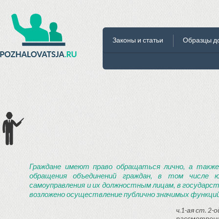
Законы и статьи
Образцы д
Граждане имеют право обращаться лично, а также
обращения объединений граждан, в том числе ю
самоуправления и их должностным лицам, в государст
возложено осуществление публично значимых функций
ч.1-ая ст. 2
рассмотрени