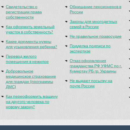
Свидетельство о
Обнищание пенсионеров в
регистрации права
России
собственности
Законы для многодетных
Как оформить земельный
семей в России
участок в собственность?
Не правильное правосудие
Какие документы нужны
Подделка подписи по
для усыновления ребенка?
экспертизе
Перевод жилого
Отказ оформления
помещения в нежилое
гражданства РФ УФМС по г.
Добровольное
Кумертау РБ гр. Украины
медицинское страхование
Не выдают посылку на
для граждан (программы
почте России
ДМС)
Как переоформить машину
на другого человека по
новому закону?