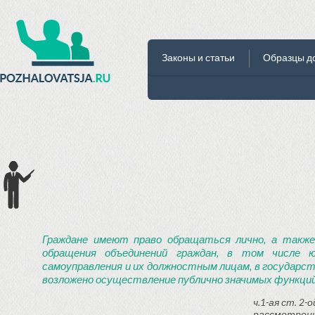
Законы и статьи
Образцы д
Граждане имеют право обращаться лично, а также
обращения объединений граждан, в том числе ю
самоуправления и их должностным лицам, в государст
возложено осуществление публично значимых функций
ч.1-ая ст. 2
рассмотрени