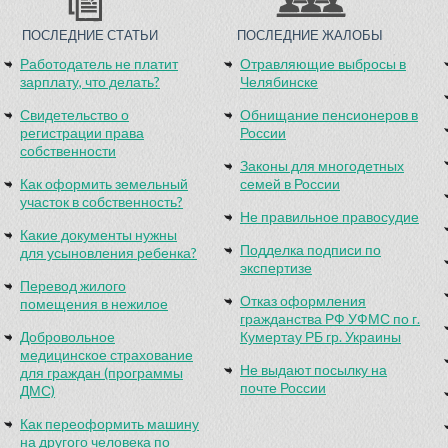
ПОСЛЕДНИЕ СТАТЬИ
ПОСЛЕДНИЕ ЖАЛОБЫ
Работодатель не платит
Отравляющие выбросы в
зарплату, что делать?
Челябинске
Свидетельство о
Обнищание пенсионеров в
регистрации права
России
собственности
Законы для многодетных
Как оформить земельный
семей в России
участок в собственность?
Не правильное правосудие
Какие документы нужны
Подделка подписи по
для усыновления ребенка?
экспертизе
Перевод жилого
Отказ оформления
помещения в нежилое
гражданства РФ УФМС по г.
Добровольное
Кумертау РБ гр. Украины
медицинское страхование
Не выдают посылку на
для граждан (программы
почте России
ДМС)
Как переоформить машину
на другого человека по