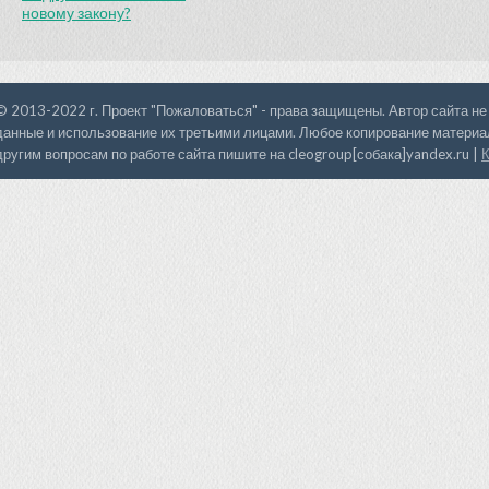
новому закону?
© 2013-2022 г. Проект "Пожаловаться" - права защищены. Автор сайта не
данные и использование их третьими лицами. Любое копирование материал
другим вопросам по работе сайта пишите на cleogroup[собака]yandex.ru |
К