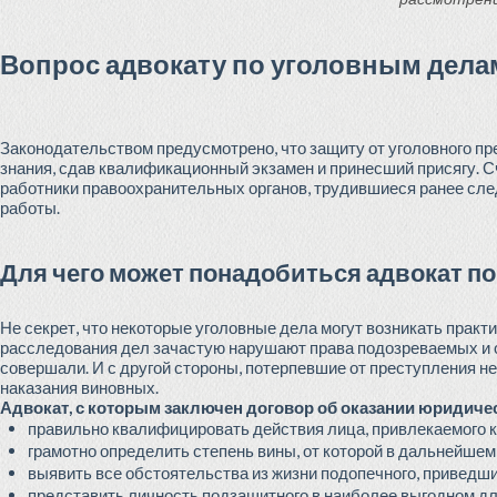
Вопрос адвокату по уголовным дела
Законодательством предусмотрено, что защиту от уголовного п
знания, сдав квалификационный экзамен и принесший присягу. С
работники правоохранительных органов, трудившиеся ранее сле
работы.
Для чего может понадобиться адвокат п
Не секрет, что некоторые уголовные дела могут возникать практ
расследования дел зачастую нарушают права подозреваемых и о
совершали. И с другой стороны, потерпевшие от преступления 
наказания виновных.
Адвокат, с которым заключен договор об оказании юридичес
правильно квалифицировать действия лица, привлекаемого к
грамотно определить степень вины, от которой в дальнейшем 
выявить все обстоятельства из жизни подопечного, приведш
представить личность подзащитного в наиболее выгодном дл