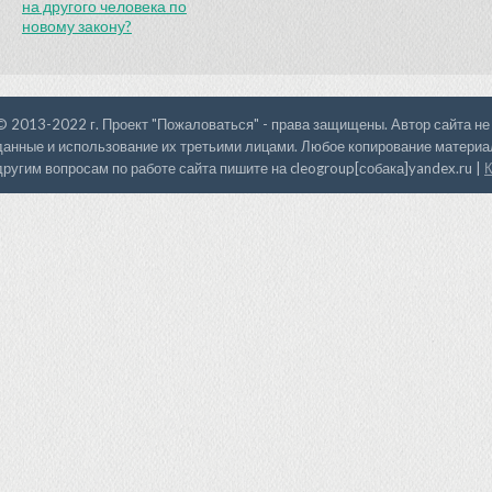
на другого человека по
новому закону?
© 2013-2022 г. Проект "Пожаловаться" - права защищены. Автор сайта не
данные и использование их третьими лицами. Любое копирование материал
другим вопросам по работе сайта пишите на cleogroup[собака]yandex.ru |
К