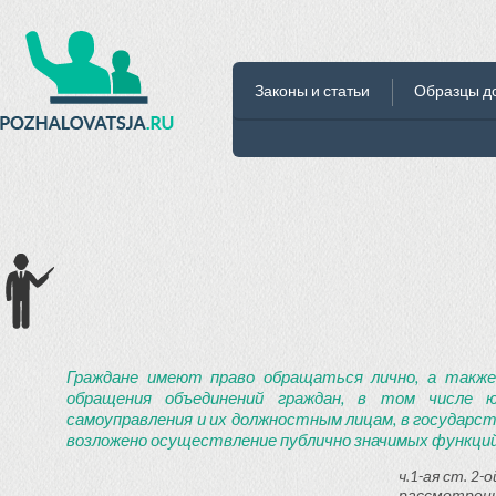
Законы и статьи
Образцы д
Граждане имеют право обращаться лично, а также
обращения объединений граждан, в том числе ю
самоуправления и их должностным лицам, в государст
возложено осуществление публично значимых функций
ч.1-ая ст. 2
рассмотрени