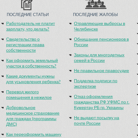
ПОСЛЕДНИЕ СТАТЬИ
ПОСЛЕДНИЕ ЖАЛОБЫ
Работодатель не платит
Отравляющие выбросы в
зарплату, что делать?
Челябинске
Свидетельство о
Обнищание пенсионеров в
регистрации права
России
собственности
Законы для многодетных
Как оформить земельный
семей в России
участок в собственность?
Не правильное правосудие
Какие документы нужны
Подделка подписи по
для усыновления ребенка?
экспертизе
Перевод жилого
Отказ оформления
помещения в нежилое
гражданства РФ УФМС по г.
Добровольное
Кумертау РБ гр. Украины
медицинское страхование
Не выдают посылку на
для граждан (программы
почте России
ДМС)
Как переоформить машину