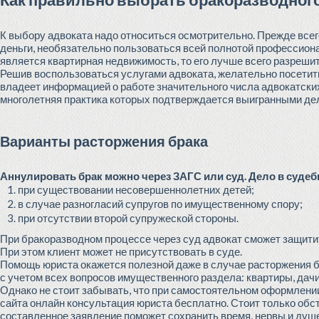
К выбору адвоката надо относиться осмотрительно. Прежде всег
деньги, необязательно пользоваться всей полнотой профессион
является квартирная недвижимость, то его лучше всего разреши
Решив воспользоваться услугами адвоката, желательно посетить
владеет информацией о работе значительного числа адвокатски
многолетняя практика которых подтверждается выигранными де
Варианты расторжения брака
Аннулировать брак можно через ЗАГС или суд. Дело в судеб
при существовании несовершеннолетних детей;
в случае разногласий супругов по имущественному спору;
при отсутствии второй супружеской стороны.
При бракоразводном процессе через суд адвокат сможет защити
При этом клиент может не присутствовать в суде.
Помощь юриста окажется полезной даже в случае расторжения 
с учетом всех вопросов имущественного раздела: квартиры, дач
Однако не стоит забывать, что при самостоятельном оформлении
сайта онлайн консультация юриста бесплатно. Стоит только обс
составленное заявление поможет сохранить время, нервы и душ