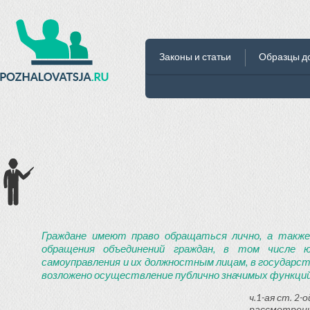
Законы и статьи
Образцы д
Граждане имеют право обращаться лично, а также
обращения объединений граждан, в том числе ю
самоуправления и их должностным лицам, в государст
возложено осуществление публично значимых функций
ч.1-ая ст. 2
рассмотрени