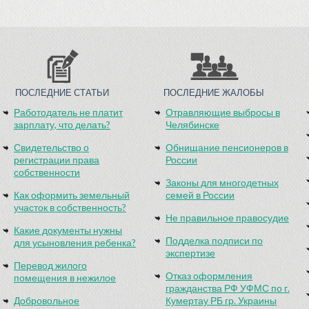
ПОСЛЕДНИЕ СТАТЬИ
ПОСЛЕДНИЕ ЖАЛОБЫ
Работодатель не платит
Отравляющие выбросы в
зарплату, что делать?
Челябинске
Свидетельство о
Обнищание пенсионеров в
регистрации права
России
собственности
Законы для многодетных
Как оформить земельный
семей в России
участок в собственность?
Не правильное правосудие
Какие документы нужны
Подделка подписи по
для усыновления ребенка?
экспертизе
Перевод жилого
Отказ оформления
помещения в нежилое
гражданства РФ УФМС по г.
Добровольное
Кумертау РБ гр. Украины