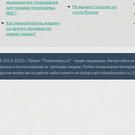
медицинское страхование
Не выдают посылку на
для граждан (программы
почте России
ДМС)
Как переоформить машину
на другого человека по
новому закону?
© 2013-2022 г. Проект "Пожаловаться" - права защищены. Автор сайта не
данные и использование их третьими лицами. Любое копирование материал
другим вопросам по работе сайта пишите на cleogroup[собака]yandex.ru |
К