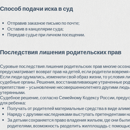
Способ подачи иска в суд
Отправив заказное письмо по почте;
Оставив в канцелярии суда;
Передав судье при личном посещении.
Последствия лишения родительских прав
Суровые последствия лишения родительских прав многие осозна
предусматривает возврат прав на детей, если родители вовремя
Если люди одумались, изменили свой образ жизни, то условия 
судебные органы. Решения, восстанавливающие утраченные роди
препятствие – усыновление несовершеннолетнего другими людьми
утерянными.
Судебное решение, согласно Семейному Кодексу России, преду
для ребенка:
Получать от родителей материальные средства в виде алиме
Наряду с другими наследниками выступать претендентами 
За детьми сохраняется право владения жильем, где они был
родителями, возможность разделить жилплощадь с помощью