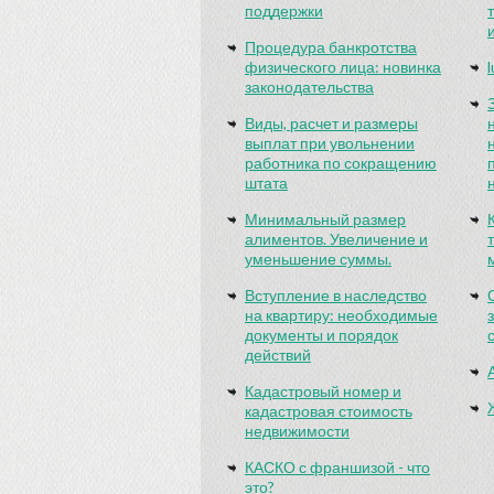
поддержки
Процедура банкротства
физического лица: новинка
законодательства
Виды, расчет и размеры
выплат при увольнении
работника по сокращению
штата
Минимальный размер
алиментов. Увеличение и
уменьшение суммы.
Вступление в наследство
на квартиру: необходимые
документы и порядок
действий
Кадастровый номер и
кадастровая стоимость
недвижимости
КАСКО с франшизой - что
это?