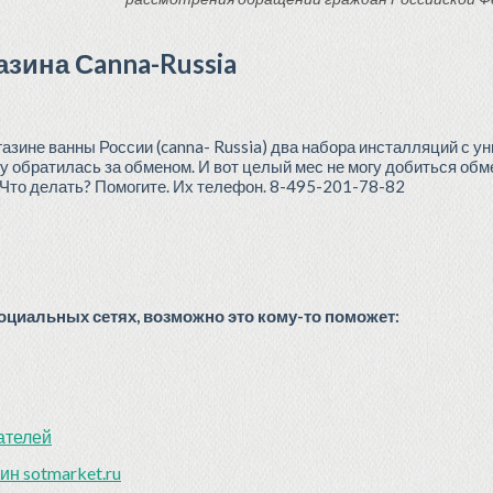
зина Сanna-Russia
газине ванны России (canna- Russia) два набора инсталляций с у
у обратилась за обменом. И вот целый мес не могу добиться обме
Что делать? Помогите. Их телефон. 8-495-201-78-82
циальных сетях, возможно это кому-то поможет:
ателей
ин sotmarket.ru