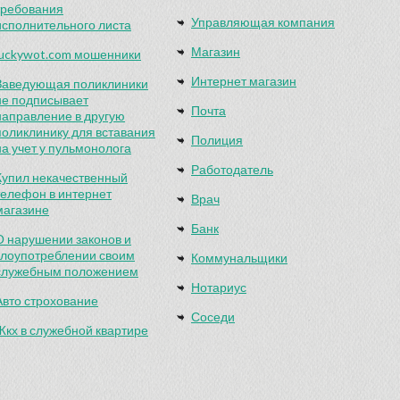
требования
Управляющая компания
исполнительного листа
Магазин
luckywot.com мошенники
Интернет магазин
Заведующая поликлиники
не подписывает
Почта
направление в другую
поликлинику для вставания
Полиция
на учет у пульмонолога
Работодатель
Купил некачественный
телефон в интернет
Врач
магазине
Банк
О нарушении законов и
злоупотреблении своим
Коммунальщики
служебным положением
Нотариус
Авто строхование
Соседи
Жкх в служебной квартире