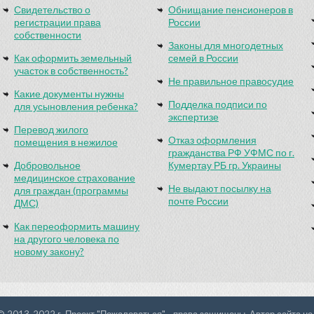
Свидетельство о
Обнищание пенсионеров в
регистрации права
России
собственности
Законы для многодетных
Как оформить земельный
семей в России
участок в собственность?
Не правильное правосудие
Какие документы нужны
Подделка подписи по
для усыновления ребенка?
экспертизе
Перевод жилого
Отказ оформления
помещения в нежилое
гражданства РФ УФМС по г.
Добровольное
Кумертау РБ гр. Украины
медицинское страхование
Не выдают посылку на
для граждан (программы
почте России
ДМС)
Как переоформить машину
на другого человека по
новому закону?