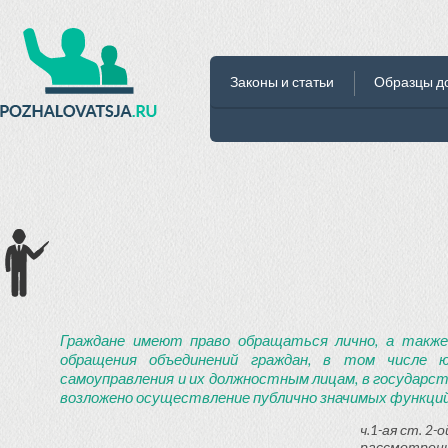
Законы и статьи
Образцы д
Граждане имеют право обращаться лично, а также
обращения объединений граждан, в том числе ю
самоуправления и их должностным лицам, в государст
возложено осуществление публично значимых функций
ч.1-ая ст. 2
рассмотрени