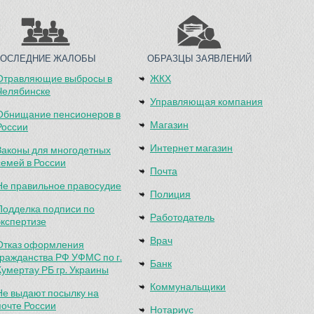
ПОСЛЕДНИЕ ЖАЛОБЫ
ОБРАЗЦЫ ЗАЯВЛЕНИЙ
Отравляющие выбросы в
ЖКХ
Челябинске
Управляющая компания
Обнищание пенсионеров в
Магазин
России
Интернет магазин
Законы для многодетных
семей в России
Почта
Не правильное правосудие
Полиция
Подделка подписи по
Работодатель
экспертизе
Врач
Отказ оформления
гражданства РФ УФМС по г.
Банк
Кумертау РБ гр. Украины
Коммунальщики
Не выдают посылку на
почте России
Нотариус