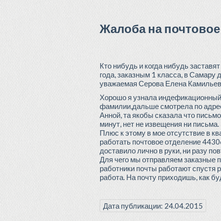
Жалоба на почтовое
Кто нибудь и когда нибудь заставя
года, заказным 1 класса, в Самару 
уважаемая Серова Елена Камильевна
Хорошо я узнала индефикационный н
фамилии,дальше смотрела по адрес
Анной, та якобы сказала что письмо
минут, нет не извещения ни письма.
Плюс к этому в мое отсутствие в кв
работать почтовое отделение 44306
доставило лично в руки, ни разу по
Для чего мы отправляем заказные п
работники почты работают спустя ру
работа. На почту приходишь, как бу
Дата публикации: 24.04.2015