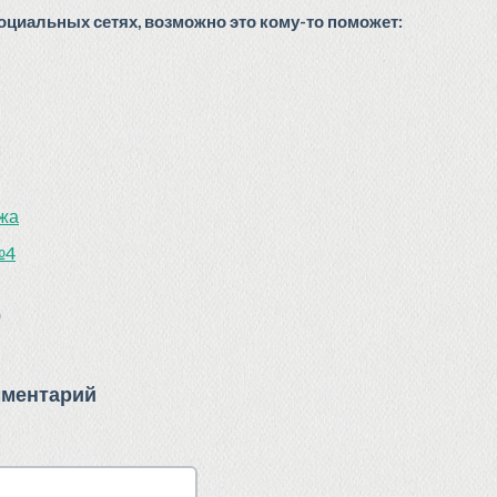
циальных сетях, возможно это кому-то поможет:
жа
№4
)
мментарий