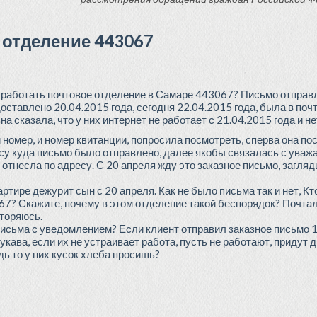
 отделение 443067
т работать почтовое отделение в Самаре 443067? Письмо отправ
доставлено 20.04.2015 года, сегодня 22.04.2015 года, была в поч
 сказала, что у них интернет не работает с 21.04.2015 года и н
омер, и номер квитанции, попросила посмотреть, сперва она пос
у куда письмо было отправлено, далее якобы связалась с уваж
 отнесла по адресу. С 20 апреля жду это заказное письмо, загля
артире дежурит сын с 20 апреля. Как не было письма так и нет, К
7? Скажите, почему в этом отделение такой беспорядок? Почтал
вторяюсь.
исьма с уведомлением? Если клиент отправил заказное письмо 1
кава, если их не устраивает работа, пусть не работают, придут др
дь то у них кусок хлеба просишь?