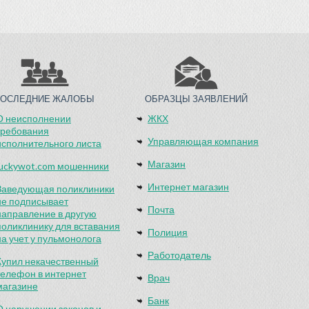
ПОСЛЕДНИЕ ЖАЛОБЫ
ОБРАЗЦЫ ЗАЯВЛЕНИЙ
О неисполнении
ЖКХ
требования
Управляющая компания
исполнительного листа
Магазин
luckywot.com мошенники
Интернет магазин
Заведующая поликлиники
не подписывает
Почта
направление в другую
поликлинику для вставания
Полиция
на учет у пульмонолога
Работодатель
Купил некачественный
телефон в интернет
Врач
магазине
Банк
О нарушении законов и