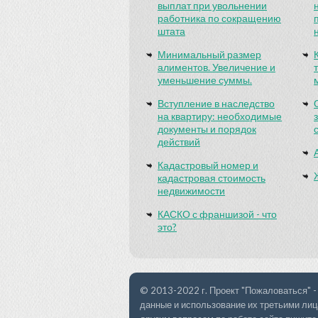
выплат при увольнении
работника по сокращению
штата
Минимальный размер
алиментов. Увеличение и
уменьшение суммы.
Вступление в наследство
на квартиру: необходимые
документы и порядок
действий
Кадастровый номер и
кадастровая стоимость
недвижимости
КАСКО с франшизой - что
это?
© 2013-2022 г. Проект "Пожаловаться" -
данные и использование их третьими лиц