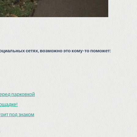
циальных сетях, возможно это кому-то поможет:
еред парковкой
лощадке!
тоит под знаком
)