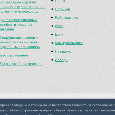
Почта
направление в другую
поликлинику для вставания
Полиция
на учет у пульмонолога
Работодатель
Купил некачественный
телефон в интернет
Врач
магазине
Банк
О нарушении законов и
злоупотреблении своим
Коммунальщики
служебным положением
Нотариус
Авто строхование
Соседи
Жкх в служебной квартире
 права защищены. Автор сайта не несет ответственность за оставленные
ами. Любое копирование материала без активной ссылки на сайт запреще