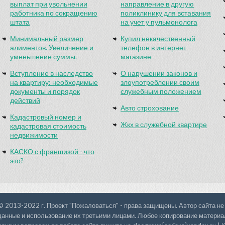
выплат при увольнении
направление в другую
работника по сокращению
поликлинику для вставания
штата
на учет у пульмонолога
Минимальный размер
Купил некачественный
алиментов. Увеличение и
телефон в интернет
уменьшение суммы.
магазине
Вступление в наследство
О нарушении законов и
на квартиру: необходимые
злоупотреблении своим
документы и порядок
служебным положением
действий
Авто строхование
Кадастровый номер и
Жкх в служебной квартире
кадастровая стоимость
недвижимости
КАСКО с франшизой - что
это?
© 2013-2022 г. Проект "Пожаловаться" - права защищены. Автор сайта не
данные и использование их третьими лицами. Любое копирование материал