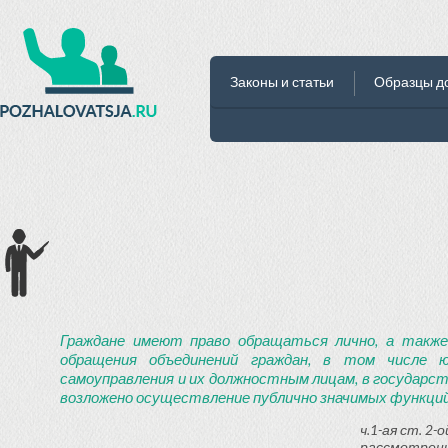
Законы и статьи
Образцы д
Граждане имеют право обращаться лично, а также
обращения объединений граждан, в том числе ю
самоуправления и их должностным лицам, в государст
возложено осуществление публично значимых функций
ч.1-ая ст. 2
рассмотрени