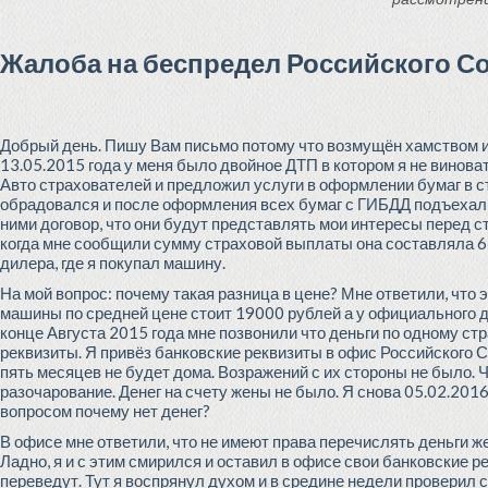
Жалоба на беспредел Российского С
Добрый день. Пишу Вам письмо потому что возмущён хамством и 
13.05.2015 года у меня было двойное ДТП в котором я не винов
Авто страхователей и предложил услуги в оформлении бумаг в с
обрадовался и после оформления всех бумаг с ГИБДД подъехал 
ними договор, что они будут представлять мои интересы перед 
когда мне сообщили сумму страховой выплаты она составляла 6
дилера, где я покупал машину.
На мой вопрос: почему такая разница в цене? Мне ответили, что э
машины по средней цене стоит 19000 рублей а у официального ди
конце Августа 2015 года мне позвонили что деньги по одному с
реквизиты. Я привёз банковские реквизиты в офис Российского С
пять месяцев не будет дома. Возражений с их стороны не было. 
разочарование. Денег на счету жены не было. Я снова 05.02.201
вопросом почему нет денег?
В офисе мне ответили, что не имеют права перечислять деньги ж
Ладно, я и с этим смирился и оставил в офисе свои банковские 
переведут. Тут я воспрянул духом и в средине недели проверил св