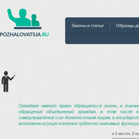
Законы и статьи
Образцы д
Граждане имеют право обращаться лично, а также
обращения объединений граждан, в том числе ю
самоуправления и их должностным лицам, в государст
возложено осуществление публично значимых функций
ч.1-ая ст. 2
рассмотрени