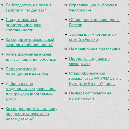
Работодатель не платит
Отравляющие выбросы в
зарплату, что делать?
Челябинске
Свидетельство о
Обнищание пенсионеров в
регистрации права
России
собственности
Законы для многодетных
Как оформить земельный
семей в России
участок в собственность?
Не правильное правосудие
Какие документы нужны
Подделка подписи по
для усыновления ребенка?
экспертизе
Перевод жилого
Отказ оформления
помещения в нежилое
гражданства РФ УФМС по г.
Добровольное
Кумертау РБ гр. Украины
медицинское страхование
Не выдают посылку на
для граждан (программы
почте России
ДМС)
Как переоформить машину
на другого человека по
новому закону?