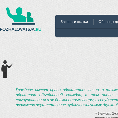
Законы и статьи
Образцы д
Граждане имеют право обращаться лично, а также
обращения объединений граждан, в том числе ю
самоуправления и их должностным лицам, в государст
возложено осуществление публично значимых функций
ч.1-ая ст. 2
рассмотрени