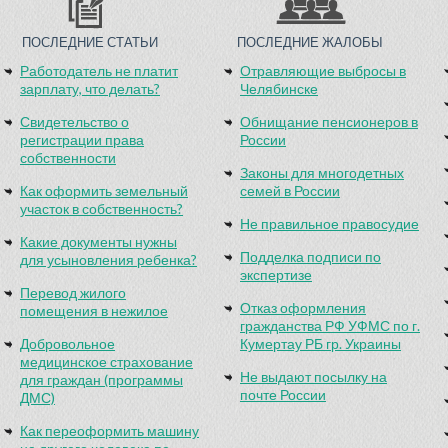
ПОСЛЕДНИЕ СТАТЬИ
ПОСЛЕДНИЕ ЖАЛОБЫ
Работодатель не платит
Отравляющие выбросы в
зарплату, что делать?
Челябинске
Свидетельство о
Обнищание пенсионеров в
регистрации права
России
собственности
Законы для многодетных
Как оформить земельный
семей в России
участок в собственность?
Не правильное правосудие
Какие документы нужны
Подделка подписи по
для усыновления ребенка?
экспертизе
Перевод жилого
Отказ оформления
помещения в нежилое
гражданства РФ УФМС по г.
Добровольное
Кумертау РБ гр. Украины
медицинское страхование
Не выдают посылку на
для граждан (программы
почте России
ДМС)
Как переоформить машину