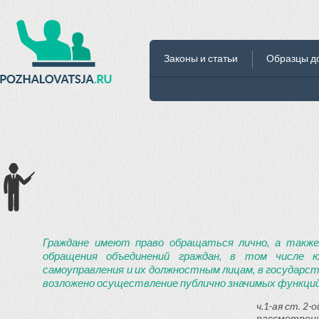
Законы и статьи
Образцы д
Граждане имеют право обращаться лично, а также
обращения объединений граждан, в том числе ю
самоуправления и их должностным лицам, в государст
возложено осуществление публично значимых функций
ч.1-ая ст. 2
рассмотрени