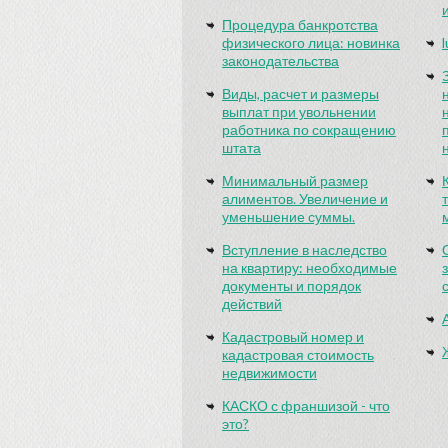
Процедура банкротства
физического лица: новинка
законодательства
Виды, расчет и размеры
выплат при увольнении
работника по сокращению
штата
Минимальный размер
алиментов. Увеличение и
уменьшение суммы.
Вступление в наследство
на квартиру: необходимые
документы и порядок
действий
Кадастровый номер и
кадастровая стоимость
недвижимости
КАСКО с франшизой - что
это?