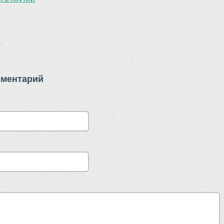
)
мментарий