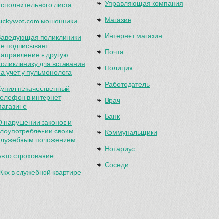
Управляющая компания
исполнительного листа
Магазин
luckywot.com мошенники
Интернет магазин
Заведующая поликлиники
не подписывает
Почта
направление в другую
поликлинику для вставания
Полиция
на учет у пульмонолога
Работодатель
Купил некачественный
телефон в интернет
Врач
магазине
Банк
О нарушении законов и
злоупотреблении своим
Коммунальщики
служебным положением
Нотариус
Авто строхование
Соседи
Жкх в служебной квартире