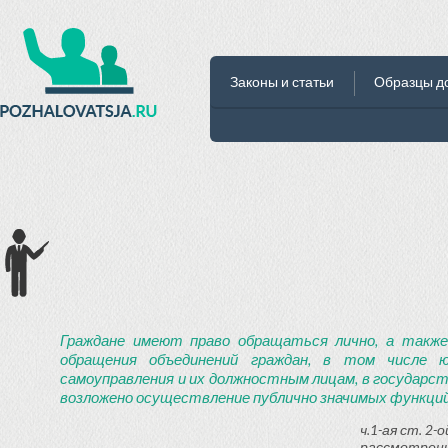
Законы и статьи
Образцы д
Граждане имеют право обращаться лично, а также
обращения объединений граждан, в том числе ю
самоуправления и их должностным лицам, в государст
возложено осуществление публично значимых функций
ч.1-ая ст. 2
рассмотрени