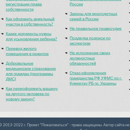
регистрации права
России
собственности
Законы для многодетных
Как оформить земельный
семей в России
участок в собственность?
Не правильное правосудие
Какие документы нужны
Подделка подписи по
для усыновления ребенка?
экспертизе
Перевод жилого
Не исполнение своих
помещения в нежилое
должностных
Добровольное
обязанностей
медицинское страхование
Отказ оформления
для граждан (программы
гражданства РФ УФМС по г.
ДМС)
Кумертау РБ гр. Украины
Как переоформить машину
на другого человека по
новому закону?
© 2013-2022 г. Проект "Пожаловаться" - права защищены. Автор сайта не