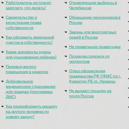
Работодатель не платит
Отравляющие выбросы в
зарплату, что делать?
Челябинске
Свидетельство о
Обнищание пенсионеров в
регистрации права
России
собственности
Законы для многодетных
Как оформить земельный
семей в России
участок в собственность?
Не правильное правосудие
Какие документы нужны
Подделка подписи по
для усыновления ребенка?
экспертизе
Перевод жилого
Отказ оформления
помещения в нежилое
гражданства РФ УФМС по г.
Добровольное
Кумертау РБ гр. Украины
медицинское страхование
Не выдают посылку на
для граждан (программы
почте России
ДМС)
Как переоформить машину
на другого человека по
новому закону?