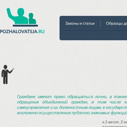
Законы и статьи
Образцы д
Граждане имеют право обращаться лично, а также
обращения объединений граждан, в том числе ю
самоуправления и их должностным лицам, в государст
возложено осуществление публично значимых функций
ч.1-ая ст. 2
рассмотрени