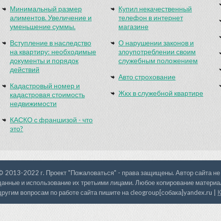
Минимальный размер
Купил некачественный
алиментов. Увеличение и
телефон в интернет
уменьшение суммы.
магазине
Вступление в наследство
О нарушении законов и
на квартиру: необходимые
злоупотреблении своим
документы и порядок
служебным положением
действий
Авто строхование
Кадастровый номер и
Жкх в служебной квартире
кадастровая стоимость
недвижимости
КАСКО с франшизой - что
это?
© 2013-2022 г. Проект "Пожаловаться" - права защищены. Автор сайта не
данные и использование их третьими лицами. Любое копирование материал
другим вопросам по работе сайта пишите на cleogroup[собака]yandex.ru |
К