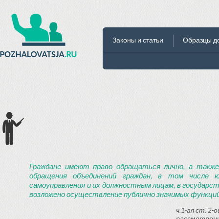
Законы и статьи
Образцы д
Граждане имеют право обращаться лично, а также
обращения объединений граждан, в том числе ю
самоуправления и их должностным лицам, в государст
возложено осуществление публично значимых функций
ч.1-ая ст. 2
рассмотрени