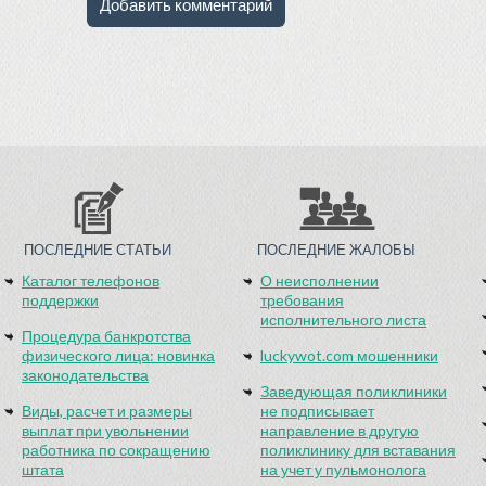
ПОСЛЕДНИЕ СТАТЬИ
ПОСЛЕДНИЕ ЖАЛОБЫ
Каталог телефонов
О неисполнении
поддержки
требования
исполнительного листа
Процедура банкротства
физического лица: новинка
luckywot.com мошенники
законодательства
Заведующая поликлиники
Виды, расчет и размеры
не подписывает
выплат при увольнении
направление в другую
работника по сокращению
поликлинику для вставания
штата
на учет у пульмонолога