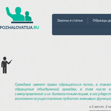
Законы и статьи
Образцы д
Граждане имеют право обращаться лично, а также
обращения объединений граждан, в том числе ю
самоуправления и их должностным лицам, в государст
возложено осуществление публично значимых функций
ч.1-ая ст. 2
рассмотрени