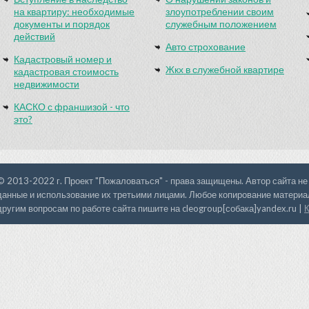
на квартиру: необходимые
злоупотреблении своим
документы и порядок
служебным положением
действий
Авто строхование
Кадастровый номер и
Жкх в служебной квартире
кадастровая стоимость
недвижимости
КАСКО с франшизой - что
это?
© 2013-2022 г. Проект "Пожаловаться" - права защищены. Автор сайта не
данные и использование их третьими лицами. Любое копирование материал
другим вопросам по работе сайта пишите на cleogroup[собака]yandex.ru |
К