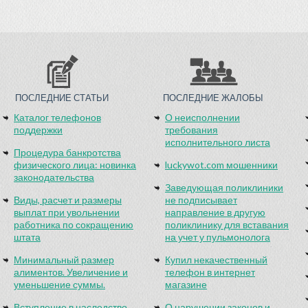
ПОСЛЕДНИЕ СТАТЬИ
ПОСЛЕДНИЕ ЖАЛОБЫ
Каталог телефонов
О неисполнении
поддержки
требования
исполнительного листа
Процедура банкротства
физического лица: новинка
luckywot.com мошенники
законодательства
Заведующая поликлиники
Виды, расчет и размеры
не подписывает
выплат при увольнении
направление в другую
работника по сокращению
поликлинику для вставания
штата
на учет у пульмонолога
Минимальный размер
Купил некачественный
алиментов. Увеличение и
телефон в интернет
уменьшение суммы.
магазине
Вступление в наследство
О нарушении законов и