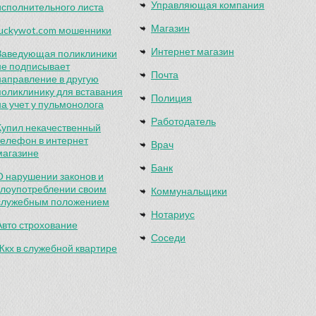
Управляющая компания
исполнительного листа
Магазин
luckywot.com мошенники
Интернет магазин
Заведующая поликлиники
не подписывает
Почта
направление в другую
поликлинику для вставания
Полиция
на учет у пульмонолога
Работодатель
Купил некачественный
телефон в интернет
Врач
магазине
Банк
О нарушении законов и
злоупотреблении своим
Коммунальщики
служебным положением
Нотариус
Авто строхование
Соседи
Жкх в служебной квартире