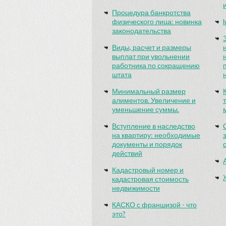
Процедура банкротства
физического лица: новинка
законодательства
Виды, расчет и размеры
выплат при увольнении
работника по сокращению
штата
Минимальный размер
алиментов. Увеличение и
уменьшение суммы.
Вступление в наследство
на квартиру: необходимые
документы и порядок
действий
Кадастровый номер и
кадастровая стоимость
недвижимости
КАСКО с франшизой - что
это?