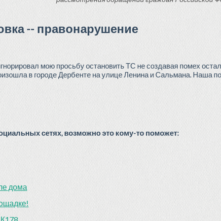
овка -- правонарушение
игнорировал мою просьбу остановить ТС не создавая помех оста
оизошла в городе Дербенте на улице Ленина и Сальмана. Наша п
циальных сетях, возможно это кому-то поможет:
ле дома
лощадке!
ВК178