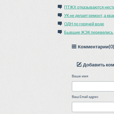
ПТЖХ отказываются нести
УК не делает ремонт, а кв
ОДН по горячей воде
Бывшие ЖЭК перевелись 
Комментарии(0
Добавить ко
Ваше имя
Ваш Email адрес