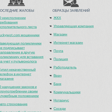
ПОСЛЕДНИЕ ЖАЛОБЫ
ОБРАЗЦЫ ЗАЯВЛЕНИЙ
О неисполнении
ЖКХ
требования
Управляющая компания
исполнительного листа
Магазин
luckywot.com мошенники
Интернет магазин
Заведующая поликлиники
не подписывает
Почта
направление в другую
поликлинику для вставания
Полиция
на учет у пульмонолога
Работодатель
Купил некачественный
телефон в интернет
Врач
магазине
Банк
О нарушении законов и
злоупотреблении своим
Коммунальщики
служебным положением
Нотариус
Авто строхование
Соседи