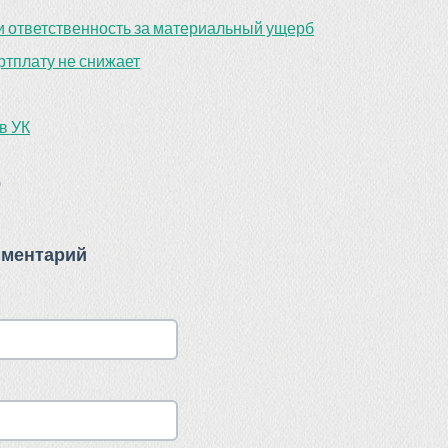
 ответственность за материальный ущерб
артплату не снижает
в УК
)
мментарий