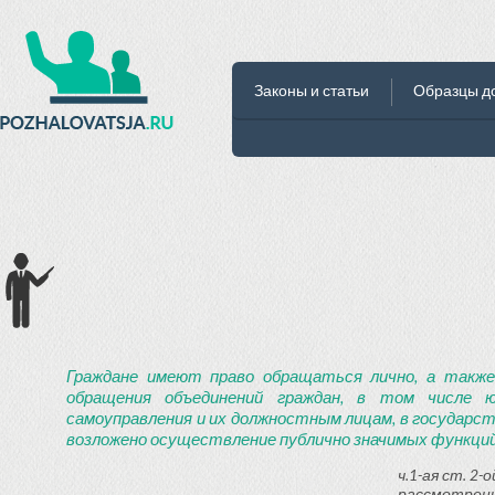
Законы и статьи
Образцы д
Граждане имеют право обращаться лично, а также
обращения объединений граждан, в том числе ю
самоуправления и их должностным лицам, в государст
возложено осуществление публично значимых функций
ч.1-ая ст. 2
рассмотрени