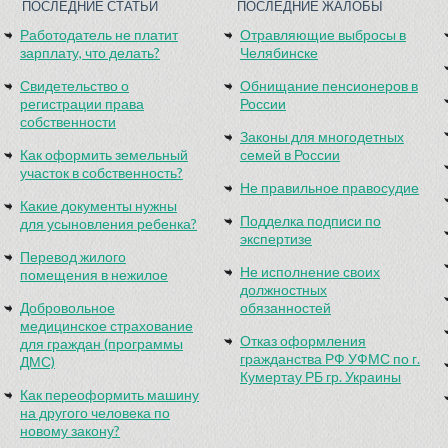
ПОСЛЕДНИЕ СТАТЬИ
ПОСЛЕДНИЕ ЖАЛОБЫ
Работодатель не платит
Отравляющие выбросы в
зарплату, что делать?
Челябинске
Свидетельство о
Обнищание пенсионеров в
регистрации права
России
собственности
Законы для многодетных
Как оформить земельный
семей в России
участок в собственность?
Не правильное правосудие
Какие документы нужны
Подделка подписи по
для усыновления ребенка?
экспертизе
Перевод жилого
Не исполнение своих
помещения в нежилое
должностных
Добровольное
обязанностей
медицинское страхование
Отказ оформления
для граждан (программы
гражданства РФ УФМС по г.
ДМС)
Кумертау РБ гр. Украины
Как переоформить машину
на другого человека по
новому закону?