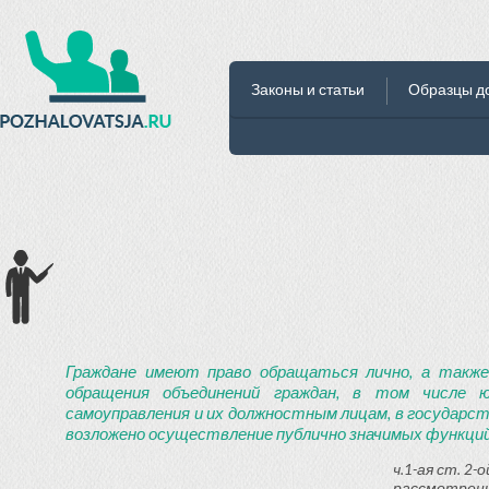
Законы и статьи
Образцы д
Граждане имеют право обращаться лично, а также
обращения объединений граждан, в том числе ю
самоуправления и их должностным лицам, в государст
возложено осуществление публично значимых функций
ч.1-ая ст. 2
рассмотрени