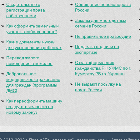
Свидетельство о
Обнищание пенсионеров в
регистрации права
России
собственности
Законы для многодетных
Как оформить земельный
семей в России
участок в собственность?
Не правильное правосудие
Какие документы нужны
Подделка подписи по
для усыновления ребенка?
экспертизе
Перевод жилого
Отказ оформления
помещения в нежилое
гражданства РФ УФМС по г.
Добровольное
Кумертау РБ гр. Украины
медицинское страхование
Не выдают посылку на
для граждан (программы
почте России
ДМС)
Как переоформить машину
на другого человека по
новому закону?