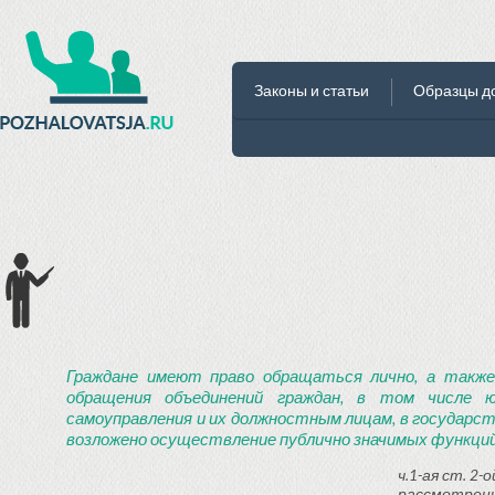
Законы и статьи
Образцы д
Граждане имеют право обращаться лично, а также
обращения объединений граждан, в том числе ю
самоуправления и их должностным лицам, в государст
возложено осуществление публично значимых функций
ч.1-ая ст. 2
рассмотрени