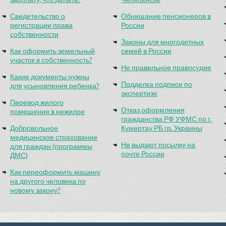
Свидетельство о
Обнищание пенсионеров в
регистрации права
России
собственности
Законы для многодетных
Как оформить земельный
семей в России
участок в собственность?
Не правильное правосудие
Какие документы нужны
Подделка подписи по
для усыновления ребенка?
экспертизе
Перевод жилого
Отказ оформления
помещения в нежилое
гражданства РФ УФМС по г.
Добровольное
Кумертау РБ гр. Украины
медицинское страхование
Не выдают посылку на
для граждан (программы
почте России
ДМС)
Как переоформить машину
на другого человека по
новому закону?