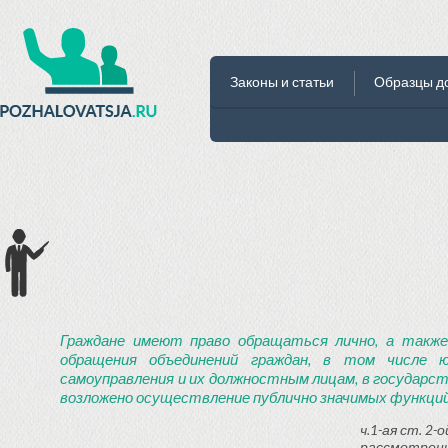
Законы и статьи
Образцы д
Граждане имеют право обращаться лично, а также
обращения объединений граждан, в том числе ю
самоуправления и их должностным лицам, в государст
возложено осуществление публично значимых функций
ч.1-ая ст. 2
рассмотрени