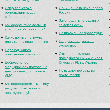
Свидетельство о
Обнищание пенсионеров в
регистрации права
России
собственности
Законы для многодетных
Как оформить земельный
семей в России
участок в собственность?
Не правильное правосудие
Какие документы нужны
Подделка подписи по
для усыновления ребенка?
экспертизе
Перевод жилого
Отказ оформления
помещения в нежилое
гражданства РФ УФМС по г.
Добровольное
Кумертау РБ гр. Украины
медицинское страхование
Не выдают посылку на
для граждан (программы
почте России
ДМС)
Как переоформить машину
на другого человека по
новому закону?