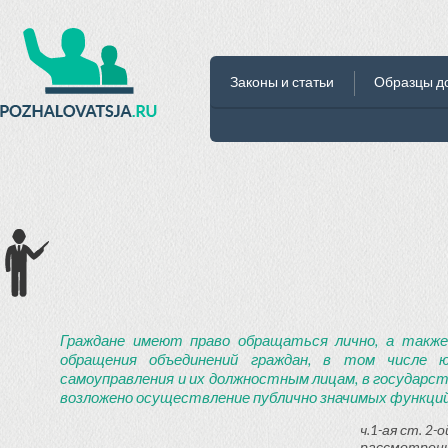
Законы и статьи
Образцы д
Граждане имеют право обращаться лично, а также
обращения объединений граждан, в том числе ю
самоуправления и их должностным лицам, в государст
возложено осуществление публично значимых функций
ч.1-ая ст. 2
рассмотрени