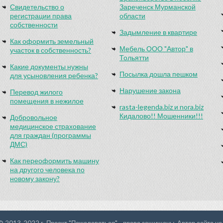
Свидетельство о
Зареченск Мурманской
регистрации права
области
собственности
Задымление в квартире
Как оформить земельный
Мебель ООО "Автор" в
участок в собственность?
Тольятти
Какие документы нужны
Посылка дошла пешком
для усыновления ребенка?
Нарушение закона
Перевод жилого
помещения в нежилое
rasta-legenda.biz и nora.biz
Кидалово!! Мошенники!!!
Добровольное
медицинское страхование
для граждан (программы
ДМС)
Как переоформить машину
на другого человека по
новому закону?