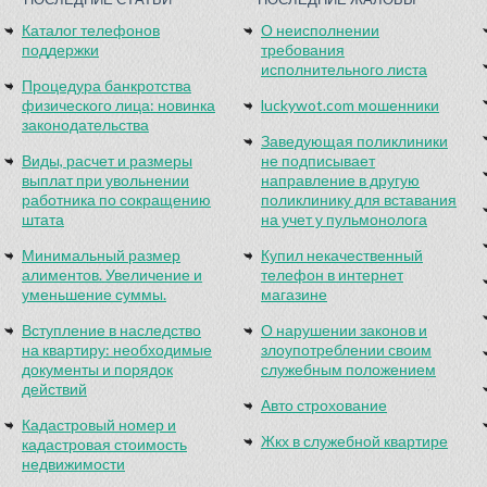
Каталог телефонов
О неисполнении
поддержки
требования
исполнительного листа
Процедура банкротства
физического лица: новинка
luckywot.com мошенники
законодательства
Заведующая поликлиники
Виды, расчет и размеры
не подписывает
выплат при увольнении
направление в другую
работника по сокращению
поликлинику для вставания
штата
на учет у пульмонолога
Минимальный размер
Купил некачественный
алиментов. Увеличение и
телефон в интернет
уменьшение суммы.
магазине
Вступление в наследство
О нарушении законов и
на квартиру: необходимые
злоупотреблении своим
документы и порядок
служебным положением
действий
Авто строхование
Кадастровый номер и
Жкх в служебной квартире
кадастровая стоимость
недвижимости