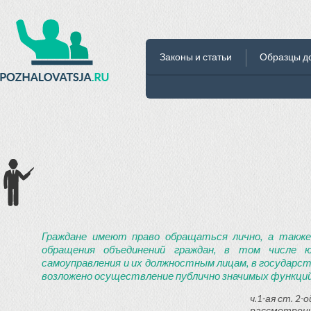
Законы и статьи
Образцы д
Граждане имеют право обращаться лично, а также
обращения объединений граждан, в том числе ю
самоуправления и их должностным лицам, в государст
возложено осуществление публично значимых функций
ч.1-ая ст. 2
рассмотрени