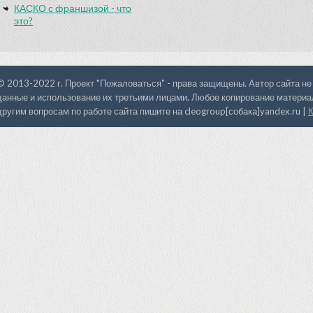
КАСКО с франшизой - что
это?
© 2013-2022 г. Проект "Пожаловаться" - права защищены. Автор сайта не
данные и использование их третьими лицами. Любое копирование материал
другим вопросам по работе сайта пишите на cleogroup[собака]yandex.ru |
К