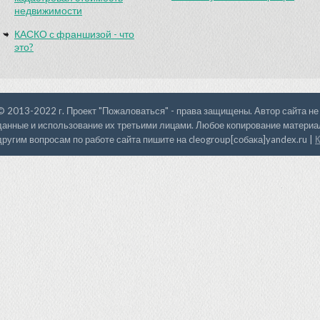
недвижимости
КАСКО с франшизой - что
это?
© 2013-2022 г. Проект "Пожаловаться" - права защищены. Автор сайта не
данные и использование их третьими лицами. Любое копирование материал
другим вопросам по работе сайта пишите на cleogroup[собака]yandex.ru |
К