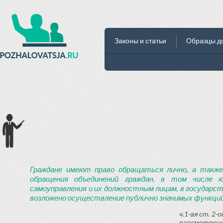
Законы и статьи
Образцы д
Граждане имеют право обращаться лично, а также
обращения объединений граждан, в том числе ю
самоуправления и их должностным лицам, в государст
возложено осуществление публично значимых функций
ч.1-ая ст. 2
рассмотрени