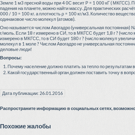
Земле 1 м3 пресной воды при 4 0С весит P = 1 000 кГ ( МКГСС). 
падения на планете, можно найти массу. Для практических расчётов
000 / 10 = 100 кг. а плотность ρ = 100 кг/м3. Количество вещес
одинаковое число молекул (атомов).
Оно называется числом Авогадро (универсальная постоянная) NА
г/моль. Если 18 г измерено в СИ, то в МКГСС будет 1,8 г ? (числ
измерено в МКГСС, то в СИ будет 180 г ? (число молекул увелич
молекул в 1 моле ? Числом Авогадро не универсальная постоянн
деловые люди!
Вопросы:
Почему население должно платить за тепло по результатам 
Какой государственный орган должен поставить точку в вопро
Дата публикации: 26.01.2016
Распространите информацию в социальных сетях, возможно 
Похожие жалобы