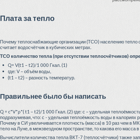
Плата за тепло
Почему теплоснабжающие организации (ТСО) населению тепло от
считает водосчётчик в кубических метрах.
ТСО количество тепла (при отсутствии теплосчётчиков) оп
Q= V(t1 – t2)/1 000 Гкал. (1)
где: V – объём воды,
(t1 – t2) – разность температур.
Правильнее было бы написать
Q = c*V*ρ*( t1 – t2)/1 000 Гкал. (2) где: с – удельная теплоёмко
подразумевая, что: с - удельная теплоёмкость воды в калориях рав
Почему в СИ увеличивается плотность (масса) в 10 раз чем в МКГ
тело на Луне, в межзвездном пространстве, то какова его масса в
Вычислители количества тепла ВКТ-7 (теплосчётчики) также запр