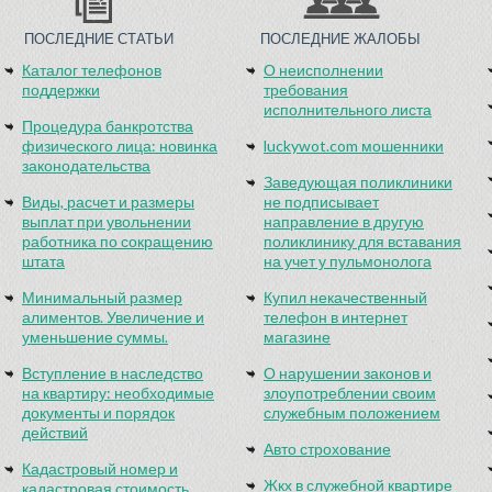
ПОСЛЕДНИЕ СТАТЬИ
ПОСЛЕДНИЕ ЖАЛОБЫ
Каталог телефонов
О неисполнении
поддержки
требования
исполнительного листа
Процедура банкротства
физического лица: новинка
luckywot.com мошенники
законодательства
Заведующая поликлиники
Виды, расчет и размеры
не подписывает
выплат при увольнении
направление в другую
работника по сокращению
поликлинику для вставания
штата
на учет у пульмонолога
Минимальный размер
Купил некачественный
алиментов. Увеличение и
телефон в интернет
уменьшение суммы.
магазине
Вступление в наследство
О нарушении законов и
на квартиру: необходимые
злоупотреблении своим
документы и порядок
служебным положением
действий
Авто строхование
Кадастровый номер и
Жкх в служебной квартире
кадастровая стоимость