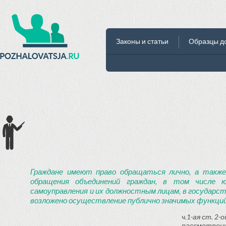
Законы и статьи
Образцы д
Граждане имеют право обращаться лично, а также
обращения объединений граждан, в том числе ю
самоуправления и их должностным лицам, в государст
возложено осуществление публично значимых функций
ч.1-ая ст. 2
рассмотрени