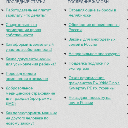
ПОСЛЕДНИЕ СТАТЬИ
ПОСЛЕДНИЕ ЖАЛОБЫ
Работодатель не платит
Отравляющие выбросы в
зарплату, что делать?
Челябинске
Свидетельство о
Обнищание пенсионеров в
регистрации права
России
собственности
Законы для многодетных
Как оформить земельный
семей в России
участок в собственность?
Не правильное правосудие
Какие документы нужны
Подделка подписи по
для усыновления ребенка?
экспертизе
Перевод жилого
Отказ оформления
помещения в нежилое
гражданства РФ УФМС по г.
Добровольное
Кумертау РБ гр. Украины
медицинское страхование
Не выдают посылку на
для граждан (программы
почте России
ДМС)
Как переоформить машину
на другого человека по
новому закону?