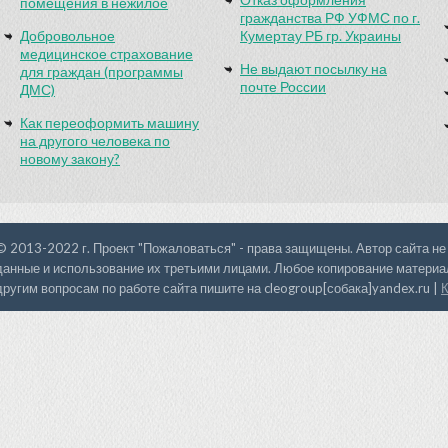
помещения в нежилое
гражданства РФ УФМС по г.
Добровольное
Кумертау РБ гр. Украины
медицинское страхование
Не выдают посылку на
для граждан (программы
почте России
ДМС)
Как переоформить машину
на другого человека по
новому закону?
© 2013-2022 г. Проект "Пожаловаться" - права защищены. Автор сайта не
данные и использование их третьими лицами. Любое копирование материал
другим вопросам по работе сайта пишите на cleogroup[собака]yandex.ru |
К