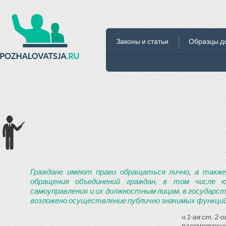
Законы и статьи
Образцы д
Граждане имеют право обращаться лично, а также
обращения объединений граждан, в том числе ю
самоуправления и их должностным лицам, в государст
возложено осуществление публично значимых функций
ч.1-ая ст. 2
рассмотрени