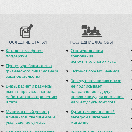
ПОСЛЕДНИЕ СТАТЬИ
ПОСЛЕДНИЕ ЖАЛОБЫ
Каталог телефонов
О неисполнении
поддержки
требования
исполнительного листа
Процедура банкротства
физического лица: новинка
luckywot.com мошенники
законодательства
Заведующая поликлиники
Виды, расчет и размеры
не подписывает
выплат при увольнении
направление в другую
работника по сокращению
поликлинику для вставания
штата
на учет у пульмонолога
Минимальный размер
Купил некачественный
алиментов. Увеличение и
телефон в интернет
уменьшение суммы.
магазине
Вступление в наследство
О нарушении законов и