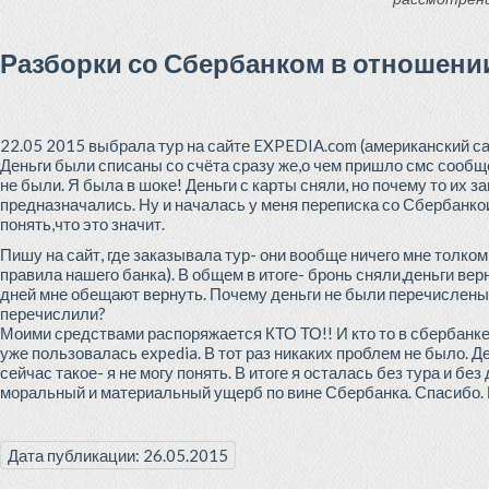
Разборки со Сбербанком в отношени
22.05 2015 выбрала тур на сайте EXPEDIA.com (американский са
Деньги были списаны со счёта сразу же,о чем пришло смс сообщ
не были. Я была в шоке! Деньги с карты сняли, но почему то их 
предназначались. Ну и началась у меня переписка со Сбербанкои
понять,что это значит.
Пишу на сайт, где заказывала тур- они вообще ничего мне толком
правила нашего банка). В общем в итоге- бронь сняли,деньги ве
дней мне обещают вернуть. Почему деньги не были перечислены я
перечислили?
Моими средствами распоряжается КТО ТО!! И кто то в сбербанке 
уже пользовалась expedia. В тот раз никаких проблем не было. Д
сейчас такое- я не могу понять. В итоге я осталась без тура и бе
моральный и материальный ущерб по вине Сбербанка. Спасибо. 
Дата публикации: 26.05.2015