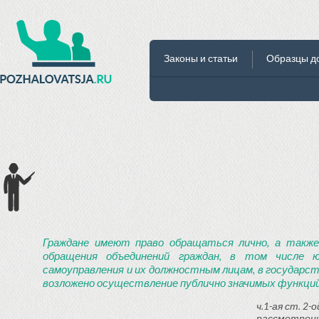
Законы и статьи
Образцы д
Граждане имеют право обращаться лично, а также
обращения объединений граждан, в том числе ю
самоуправления и их должностным лицам, в государст
возложено осуществление публично значимых функций
ч.1-ая ст. 2
рассмотрени