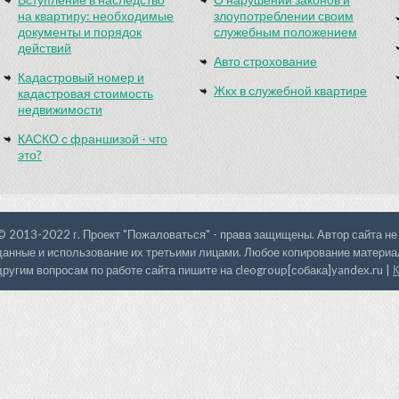
на квартиру: необходимые
злоупотреблении своим
документы и порядок
служебным положением
действий
Авто строхование
Кадастровый номер и
Жкх в служебной квартире
кадастровая стоимость
недвижимости
КАСКО с франшизой - что
это?
© 2013-2022 г. Проект "Пожаловаться" - права защищены. Автор сайта не
данные и использование их третьими лицами. Любое копирование материал
другим вопросам по работе сайта пишите на cleogroup[собака]yandex.ru |
К