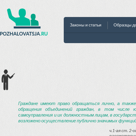
Законы и статьи
Образцы д
Граждане имеют право обращаться лично, а также
обращения объединений граждан, в том числе ю
самоуправления и их должностным лицам, в государст
возложено осуществление публично значимых функций
ч.1-ая ст. 2
рассмотрени