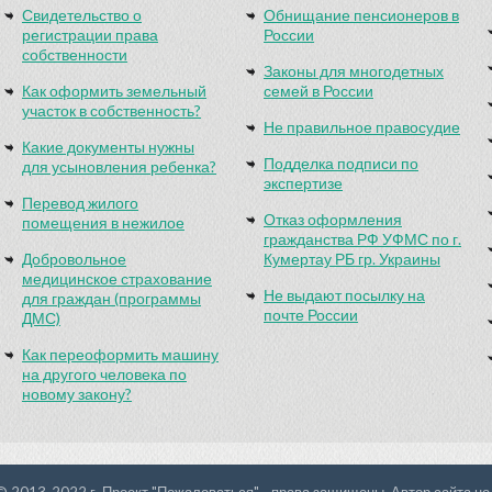
Свидетельство о
Обнищание пенсионеров в
регистрации права
России
собственности
Законы для многодетных
Как оформить земельный
семей в России
участок в собственность?
Не правильное правосудие
Какие документы нужны
Подделка подписи по
для усыновления ребенка?
экспертизе
Перевод жилого
Отказ оформления
помещения в нежилое
гражданства РФ УФМС по г.
Добровольное
Кумертау РБ гр. Украины
медицинское страхование
Не выдают посылку на
для граждан (программы
почте России
ДМС)
Как переоформить машину
на другого человека по
новому закону?