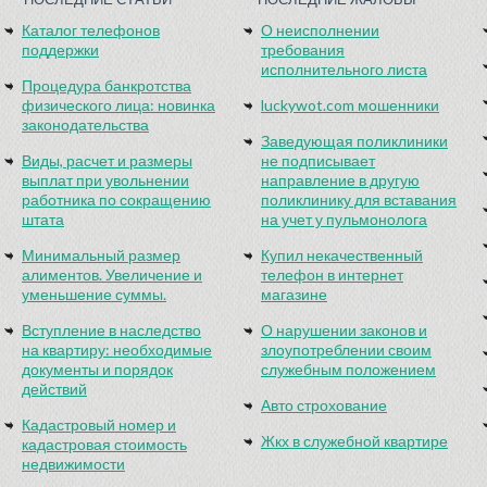
Каталог телефонов
О неисполнении
поддержки
требования
исполнительного листа
Процедура банкротства
физического лица: новинка
luckywot.com мошенники
законодательства
Заведующая поликлиники
Виды, расчет и размеры
не подписывает
выплат при увольнении
направление в другую
работника по сокращению
поликлинику для вставания
штата
на учет у пульмонолога
Минимальный размер
Купил некачественный
алиментов. Увеличение и
телефон в интернет
уменьшение суммы.
магазине
Вступление в наследство
О нарушении законов и
на квартиру: необходимые
злоупотреблении своим
документы и порядок
служебным положением
действий
Авто строхование
Кадастровый номер и
Жкх в служебной квартире
кадастровая стоимость
недвижимости