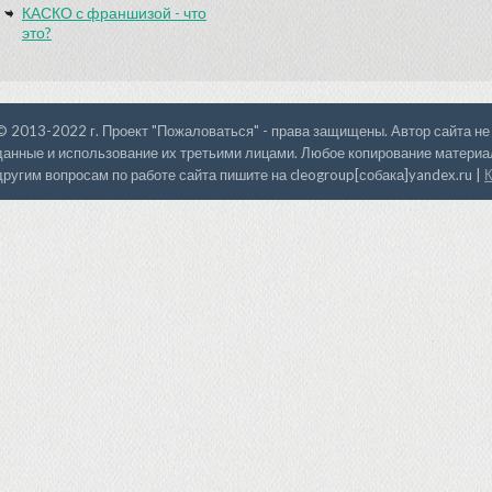
КАСКО с франшизой - что
это?
© 2013-2022 г. Проект "Пожаловаться" - права защищены. Автор сайта не
данные и использование их третьими лицами. Любое копирование материал
другим вопросам по работе сайта пишите на cleogroup[собака]yandex.ru |
К