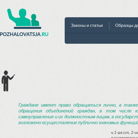
Законы и статьи
Образцы д
Граждане имеют право обращаться лично, а также
обращения объединений граждан, в том числе ю
самоуправления и их должностным лицам, в государст
возложено осуществление публично значимых функций
ч.1-ая ст. 2
рассмотрени