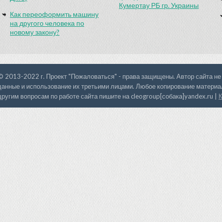
Кумертау РБ гр. Украины
Как переоформить машину
на другого человека по
новому закону?
© 2013-2022 г. Проект "Пожаловаться" - права защищены. Автор сайта не
данные и использование их третьими лицами. Любое копирование материал
другим вопросам по работе сайта пишите на cleogroup[собака]yandex.ru |
К