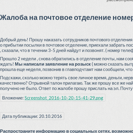
Жалоба на почтовое отделение номе
Добрый день! Прошу наказать сотрудников почтового отделения но
о прибытии посылки в почтовое отделение, приехали забрать по
, сказали, что в течении 3-5 дней найдут и позвонят. ( номер тел
Прошло 2 недели , снова обратились в отделение почты, нам соо
ждать!
Мы написали заявление на розыск
( можно сказать вытр
прошла еще неделя, позвонив в главподчтамт нам сообщили, что 
Подскажи, сколько можно терять свое личное время, деньги, нер
качественно? Отрывной талон прилагаю. Так же прошу все же найти
получено не было. Ответ по жалобе прошу прислать на эл. Почту 
Вложение:
Screenshot_2016-10-20-15-41-29.png
Дата публикации: 20.10.2016
Распространите информацию в социальных сетях, возможно 