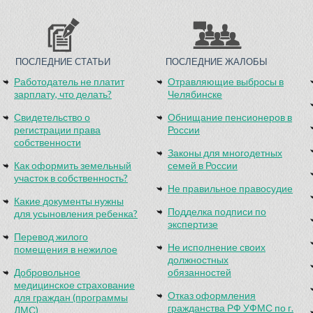
ПОСЛЕДНИЕ СТАТЬИ
ПОСЛЕДНИЕ ЖАЛОБЫ
Работодатель не платит
Отравляющие выбросы в
зарплату, что делать?
Челябинске
Свидетельство о
Обнищание пенсионеров в
регистрации права
России
собственности
Законы для многодетных
Как оформить земельный
семей в России
участок в собственность?
Не правильное правосудие
Какие документы нужны
Подделка подписи по
для усыновления ребенка?
экспертизе
Перевод жилого
Не исполнение своих
помещения в нежилое
должностных
Добровольное
обязанностей
медицинское страхование
Отказ оформления
для граждан (программы
гражданства РФ УФМС по г.
ДМС)