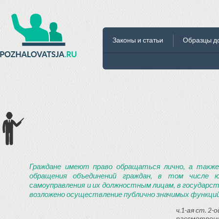
Законы и статьи
Образцы д
Граждане имеют право обращаться лично, а также
обращения объединений граждан, в том числе ю
самоуправления и их должностным лицам, в государст
возложено осуществление публично значимых функций
ч.1-ая ст. 2
рассмотрени