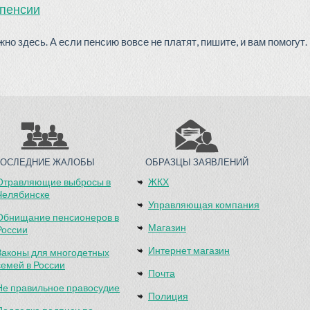
пенсии
о здесь. А если пенсию вовсе не платят, пишите, и вам помогут.
ПОСЛЕДНИЕ ЖАЛОБЫ
ОБРАЗЦЫ ЗАЯВЛЕНИЙ
Отравляющие выбросы в
ЖКХ
Челябинске
Управляющая компания
Обнищание пенсионеров в
Магазин
России
Интернет магазин
Законы для многодетных
семей в России
Почта
Не правильное правосудие
Полиция