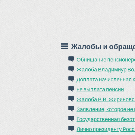
Жалобы и обращен
Обнищание пенсионеро
Жалоба Владимиур Вол
Доплата начисленная к
не выплата пенсии
Жалоба В.В. Жириновск
Заявление, которое не
Государственная безот
Лично президенту Рос