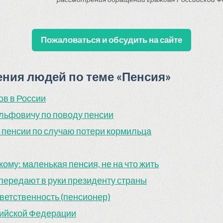
Пожаловаться и обсудить на сайте
ия людей по теме «Пенсия»
в в России
ьфовичу по поводу пенсии
 пенсии по случаю потери кормильца
ому: маленькая пенсия, не на что жить
 передают в руки президенту страны
ветственность (пенсионер)
сийской Федерации