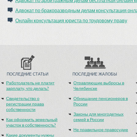
Адвокат по арбитражным делам бесплатная онлайн к
Адвокат по бракоразводным делам консультация онл
Онлайн консультация юриста по трудовому праву
ПОСЛЕДНИЕ СТАТЬИ
ПОСЛЕДНИЕ ЖАЛОБЫ
Работодатель не платит
Отравляющие выбросы в
зарплату, что делать?
Челябинске
Свидетельство о
Обнищание пенсионеров в
регистрации права
России
собственности
Законы для многодетных
Как оформить земельный
семей в России
участок в собственность?
Не правильное правосудие
Какие документы нужны