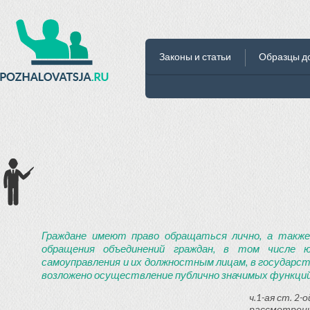
Законы и статьи
Образцы д
Граждане имеют право обращаться лично, а также
обращения объединений граждан, в том числе ю
самоуправления и их должностным лицам, в государст
возложено осуществление публично значимых функций
ч.1-ая ст. 2
рассмотрени