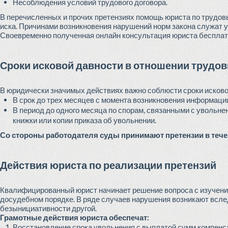
Несоблюдения условий трудового договора.
В перечисленных и прочих претензиях помощь юриста по трудо
иска. Причинами возникновения нарушений норм закона служат 
Своевременно полученная онлайн консультация юриста бесплатн
Сроки исковой давности в отношении трудо
В юридически значимых действиях важно соблюсти сроки исково
В срок до трех месяцев с момента возникновения информаци
В период до одного месяца по спорам, связанными с увольн
книжки или копии приказа об увольнении.
Со стороны работодателя суды принимают претензии в течен
Действия юриста по реализации претензий
Квалифицированный юрист начинает решение вопроса с изучени
досудебном порядке. В ряде случаев нарушения возникают вслед
безынициативности другой.
Грамотные действия юриста обеспечат:
Восстановление срока увольнения с выплатой сумм компенс