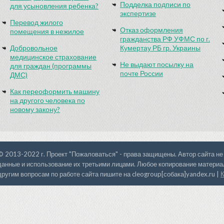
Подделка подписи по
для усыновления ребенка?
экспертизе
Перевод жилого
Отказ оформления
помещения в нежилое
гражданства РФ УФМС по г.
Добровольное
Кумертау РБ гр. Украины
медицинское страхование
Не выдают посылку на
для граждан (программы
почте России
ДМС)
Как переоформить машину
на другого человека по
новому закону?
© 2013-2022 г. Проект "Пожаловаться" - права защищены. Автор сайта не
данные и использование их третьими лицами. Любое копирование материал
другим вопросам по работе сайта пишите на cleogroup[собака]yandex.ru |
К