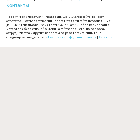
Контакты
Проект "Пожаловаться" - права защищены. Автор сайта не несет
ответственность за оставленные посетителями сайта персональные
данные и использование их третьими лицами. Любое копирование
материала без активной ссылки на сайт запрещено. По вопросам
сотрудничества и другим вопросам по работе сайта пишите на
cleogroup[собака]yandex.ru
Политика конфиденциальности
|
Соглашение