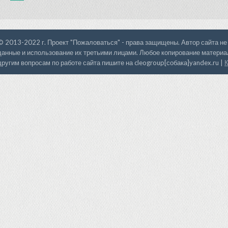
© 2013-2022 г. Проект "Пожаловаться" - права защищены. Автор сайта не
данные и использование их третьими лицами. Любое копирование материал
другим вопросам по работе сайта пишите на cleogroup[собака]yandex.ru |
К