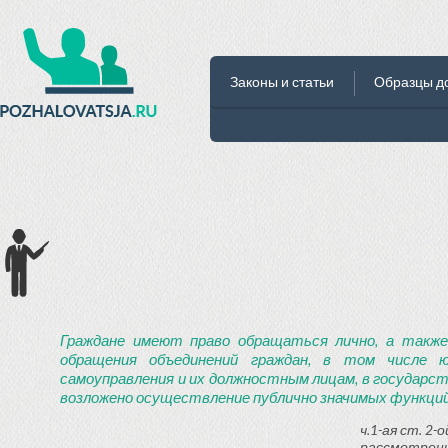
Законы и статьи
Образцы д
Граждане имеют право обращаться лично, а также
обращения объединений граждан, в том числе ю
самоуправления и их должностным лицам, в государст
возложено осуществление публично значимых функций
ч.1-ая ст. 2
рассмотрени