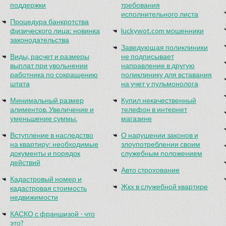
поддержки
требования
исполнительного листа
Процедура банкротства
физического лица: новинка
luckywot.com мошенники
законодательства
Заведующая поликлиники
Виды, расчет и размеры
не подписывает
выплат при увольнении
направление в другую
работника по сокращению
поликлинику для вставания
штата
на учет у пульмонолога
Минимальный размер
Купил некачественный
алиментов. Увеличение и
телефон в интернет
уменьшение суммы.
магазине
Вступление в наследство
О нарушении законов и
на квартиру: необходимые
злоупотреблении своим
документы и порядок
служебным положением
действий
Авто строхование
Кадастровый номер и
Жкх в служебной квартире
кадастровая стоимость
недвижимости
КАСКО с франшизой - что
это?