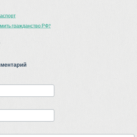
аспорт
рмить гражданство РФ?
)
мментарий