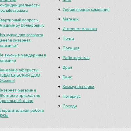
конфиденциальности
Управляющая компания
pozhalovatsja.ru
Магазин
Квартирный вопрос к
Владимиру Вольфовичу
Интернет магазин
Что нужно для возврата
Почта
денег в интернет-
магазине?
Полиция
Не вкусные мандарины в
Работодатель
магазине
Врач
Внимание аферисты -
ИЗДАТЕЛЬСКИЙ ДОМ
Банк
«Жизнь»!
Коммунальщики
Интернет-магазин в
ВКонтакте прислал не
Нотариус
правильный товар
Соседи
Отвратительная работа
ДЭЗа