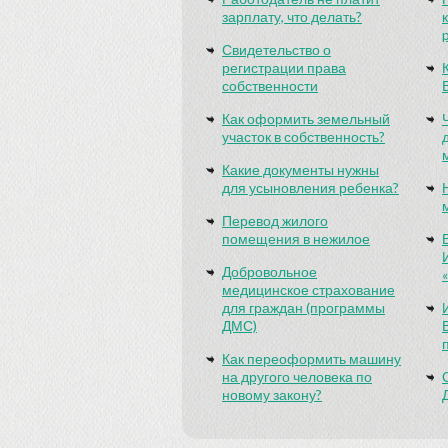
зарплату, что делать?
Свидетельство о
регистрации права
собственности
Как оформить земельный
участок в собственность?
Какие документы нужны
для усыновления ребенка?
Перевод жилого
помещения в нежилое
Добровольное
медицинское страхование
для граждан (программы
ДМС)
Как переоформить машину
на другого человека по
новому закону?