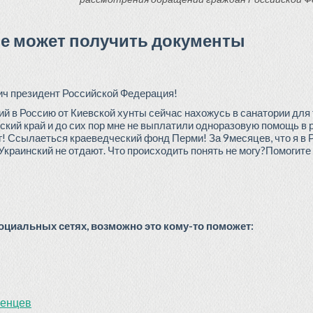
не может получить документы
ч президент Российской Федерация!
 в Россию от Киевской хунты сейчас нахожусь в санатории для
ский край и до сих пор мне не выплатили одноразовую помощь в 
г! Ссылаеться краеведческий фонд Перми! За 9месяцев, что я в 
краинский не отдают. Что происходить понять не могу?Помогите
циальных сетях, возможно это кому-то поможет:
женцев