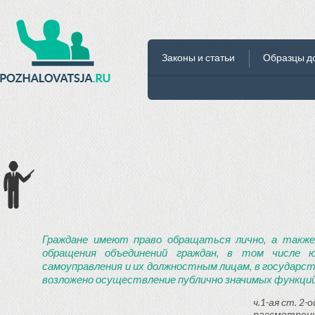
Законы и статьи
Образцы д
Граждане имеют право обращаться лично, а также
обращения объединений граждан, в том числе ю
самоуправления и их должностным лицам, в государст
возложено осуществление публично значимых функций
ч.1-ая ст. 2
рассмотрени