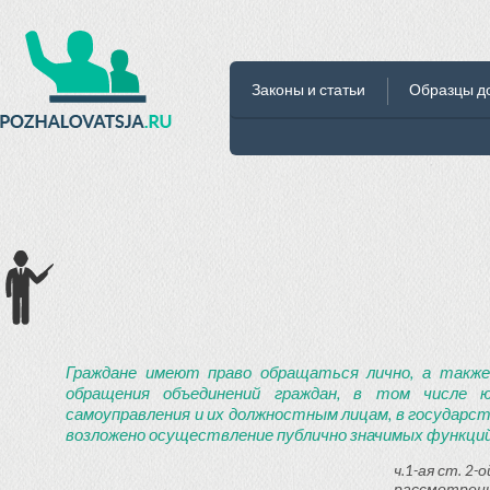
Законы и статьи
Образцы д
Граждане имеют право обращаться лично, а также
обращения объединений граждан, в том числе ю
самоуправления и их должностным лицам, в государст
возложено осуществление публично значимых функций
ч.1-ая ст. 2
рассмотрени