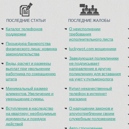
ПОСЛЕДНИЕ СТАТЬИ
ПОСЛЕДНИЕ ЖАЛОБЫ
Каталог телефонов
О неисполнении
поддержки
требования
исполнительного листа
Процедура банкротства
физического лица: новинка
luckywot.com мошенники
законодательства
Заведующая поликлиники
Виды, расчет и размеры
не подписывает
выплат при увольнении
направление в другую
работника по сокращению
поликлинику для вставания
штата
на учет у пульмонолога
Минимальный размер
Купил некачественный
алиментов. Увеличение и
телефон в интернет
уменьшение суммы.
магазине
Вступление в наследство
О нарушении законов и
на квартиру: необходимые
злоупотреблении своим
документы и порядок
служебным положением
действий
Авто строхование