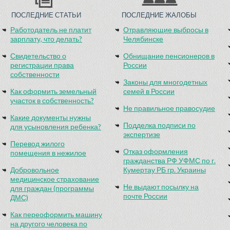
ПОСЛЕДНИЕ СТАТЬИ
ПОСЛЕДНИЕ ЖАЛОБЫ
Работодатель не платит
Отравляющие выбросы в
зарплату, что делать?
Челябинске
Свидетельство о
Обнищание пенсионеров в
регистрации права
России
собственности
Законы для многодетных
Как оформить земельный
семей в России
участок в собственность?
Не правильное правосудие
Какие документы нужны
Подделка подписи по
для усыновления ребенка?
экспертизе
Перевод жилого
Отказ оформления
помещения в нежилое
гражданства РФ УФМС по г.
Добровольное
Кумертау РБ гр. Украины
медицинское страхование
Не выдают посылку на
для граждан (программы
почте России
ДМС)
Как переоформить машину
на другого человека по