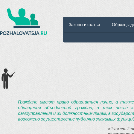
Законы и статьи
Образцы д
Граждане имеют право обращаться лично, а также
обращения объединений граждан, в том числе ю
самоуправления и их должностным лицам, в государст
возложено осуществление публично значимых функций
ч.1-ая ст. 2
рассмотрени