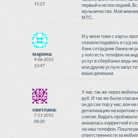
15:23
первый и не последний. Вс
жульничество. Моё мнение
МТС.
И у меня тоже с карты пр
сказали подавать в суд н
банк сотрудник банка не 
марина:
у кого есть телефон на ан
9-06-2015
услуг в сбербанке ведь м
13:47
или другие услуги запусти
ваши денюшки.
У нас так же через мобил
руб. И так же были списан
он до сих пор у нас, вон н
светлана:
детализацию на короткие 
7-11-2015
снятие. Видать пробивали 
08:20
оказалась корректной и сн
на наш телефон. Пошли раз
ответственности за мобил