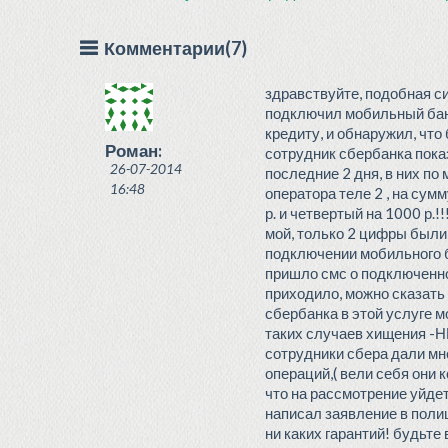
Комментарии(7)
здравствуйте, подобная с
подключил мобильный банк
кредиту, и обнаружил, что
Роман:
сотрудник сбербанка пока
26-07-2014
последние 2 дня, в них п
16:48
оператора теле 2 , на сумм
р. и четвертый на 1000 р.!!
мой, только 2 цифры были
подключении мобильного ба
пришло смс о подключенно
приходило, можно сказать 
сбербанка в этой услуге 
таких случаев хищения -
сотрудники сбера дали мн
операций,( вели себя они 
что на рассмотрение уйдет
написал заявление в полиц
ни каких гарантий! будьте