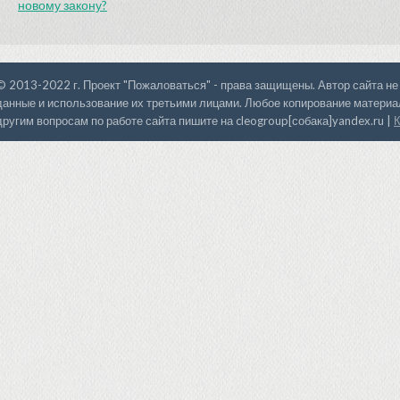
новому закону?
© 2013-2022 г. Проект "Пожаловаться" - права защищены. Автор сайта не
данные и использование их третьими лицами. Любое копирование материал
другим вопросам по работе сайта пишите на cleogroup[собака]yandex.ru |
К