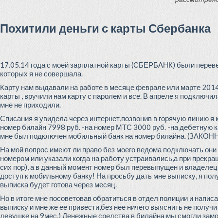
Похитили деньги с карты Сбербанка
17.05.14 года с моей зарплатной карты (СБЕРБАНК) были перев
которых я не совершала.
Карту нам выдавали на работе в месяце феврале или марте 2014 
карты , вручили нам карту с паролем и все. В апреле я подключ
мне не приходили.
Списания я увидела через интернет,позвонив в горячую линию я 
номер билайн 7998 руб. -на номер МТС 3000 руб. -на дебетную 
мне был подключен мобильный банк на номер билайна. (ЗАКОННО
На мой вопрос имеют ли право без моего ведома подключать они
номером или указали когда на работу устраивались,а при прекр
сих пор), а в данный момент номер был перевыпущен и владелец 
доступ к мобильному банку! На просьбу дать мне выписку, я пол
выписка будет готова через месяц.
Но в итоге мне посоветовав обратиться в отдел полиции и написа
выписку и мне же ее привести,без нее ничего выяснить не получ
девушке на 9мес.) Денежные средства в билайна мы смогли замо