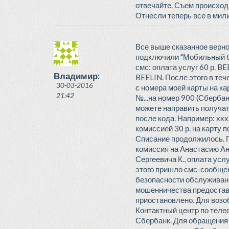
отвечайте. Съем происход
Отнесли теперь все в мил
Все выше сказанное верно
подключили "Мобильный ба
смс: оплата услуг 60 р. BE
Владимир:
BEELIN. После этого в теч
30-03-2016
с номера моей карты на к
21:42
№...на номер 900 (Сбербан
можете направить получат
после кода. Например: хх
комиссией 30 р. на карту п
Списание продолжилось. П
комиссия на Анастасию Анд
Сергеевича К., оплата усл
этого пришло смс-сообщен
безопасности обслуживани
мошенничества предостав
приостановлено. Для возо
Контактный центр по теле
Сбербанк. Для обращения