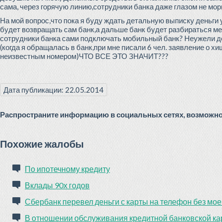
сама, через горячую линию,сотрудники банка даже глазом не мор
На мой вопрос,что пока я буду ждать детальную выписку деньги у
будет возвращать сам банк,а дальше банк будет разбираться меж
сотрудники банка сами подключать мобильный банк? Неужели де
(когда я обращалась в банк,при мне писали 6 чел. заявление о
неизвестным номером)ЧТО ВСЕ ЭТО ЗНАЧИТ???
Дата публикации: 22.05.2014
Распространите информацию в социальных сетях, возможно 
Похожие жалобы
По ипотечному кредиту
Вклады 90х годов
Сбербанк перевел деньги с карты на телефон без мое
В отношении обслуживания кредитной банковской к